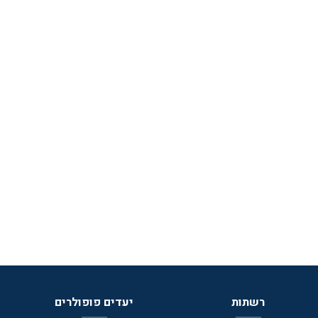
שהות מספקת ומהנה והופכים את השהייה לקלה ונוחה מאין כמוה.&nbsp;
&nbsp;
רשתות
יעדים פופולרים