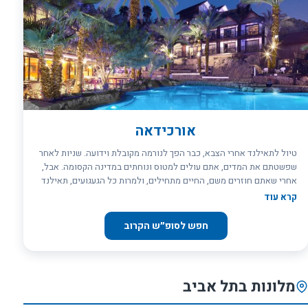
אורכידאה
טיול לתאילנד אחרי הצבא, כבר הפך לנורמה מקובלת וידועה. שניות לאחר
שפשטתם את המדים, אתם עולים למטוס ונוחתים במדינה הקסומה. אבל,
אחרי שאתם חוזרים משם, החיים מתחילים, ולמרות כל הגעגועים, תאילנד
נשארת רחוקה... מה דעתכם לחוות את המזרח הרחוק כאן, בארץ, ליתר דיוק,
קרא עוד
במלון אורכידאה אילת? 192 הסוויטות, וילות וחדרים במלון האקזוטי הזה,
מתחלקים למספר סוגים: 134 חדרי הסופריור סיאם המחודשים (גלריה או
חפש לסופ״ש הקרוב
עם נוף לים), ממוקמים במעלה ההר ומיועדים לאירוח של זוג וזוג עם עד שני
ילדים, אגף שנגרילה הממוקם בפסגת ההר ובו 36 חדרי דלקס (גלריה או עם
נוף לים), תשע וילות שנגרילה ווילת גרנד שנגרילה, אגף הצ'ופיה (The
Chao-Pia) הכולל סוויטה מלכותית ושלושה חדרי דלקס מרווחים ואגף
מלונות בתל אביב
וילה רויאל, הכולל ארבע סוויטות מהודרות. החדרים, הווילות והסוויטות
כולם מעוצבים בסגנון המזרח הרחוק ומאובזרים בציוד מהמעלה הראשונה.