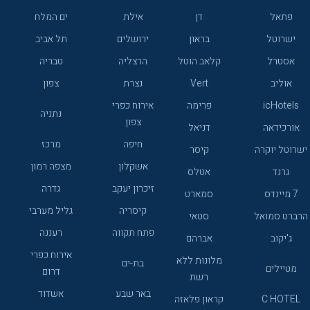
פתאל
דן
אילת
ים המלח
ישרוטל
בראון
ירושלים
תל אביב
אסטרל
קלאב הוטל
הרצליה
טבריה
אוליב
Vert
נצרת
צפון
icHotels
פרימה
אירוח כפרי
נתניה
צפון
אורכידאה
דניאל
חיפה
מרכז
ישרוטל יוקרה
קיסר
אשקלון
מצפה רמון
גרנד
אטלס
זיכרון יעקב
גדרה
7 מיינדס
סמארט
קיסריה
גליל מערבי
הרברט סמואל
סטאי
פתח תקווה
רעננה
ג'יקוב
אברהם
אירוח כפרי
מלונות ללא
בת-ים
מטיילים
דרום
רשת
באר שבע
אשדוד
C HOTEL
קראון פלאזה