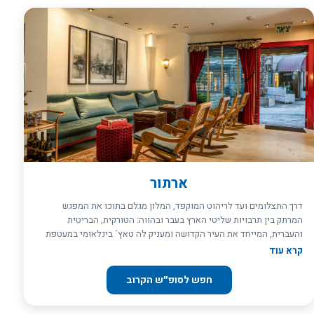
ארתור
דרך התצלומים ועד לריהוט המוקפד, המלון מגלם בתוכו את המפגש
המרתק בין תרבויות שליטי הארץ בעבר ובהווה: הטורקית, הבריטית
והעברית, המייחד את העיר הקדושה ומעניק לה טאץ` בינלאומי במעטפת
מקומית. לשוטט באווירת מסתורין תקופתי ולספוג את הסטייל המפואר בכל
קרא עוד
פינה. האורחים מוזמנים בשעות אחר הצהריים להתענג על הכיבוד המוגש
באדיבות המלון לצד יין (לא במוצ``ש). מלון ארתור מתאים לאנשים
חפש לסופ״ש הקרוב
שמחפשים נופש מלכותי, ספוג באדי ההיסטוריה