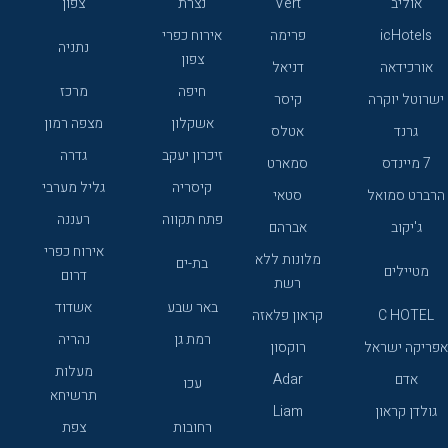
אוליב
Vert
נצרת
צפון
icHotels
פרימה
אירוח כפרי
נתניה
צפון
אורכידאה
דניאל
חיפה
מרכז
ישרוטל יוקרה
קיסר
אשקלון
מצפה רמון
גרנד
אטלס
זיכרון יעקב
גדרה
7 מיינדס
סמארט
קיסריה
גליל מערבי
הרברט סמואל
סטאי
פתח תקווה
רעננה
ג'יקוב
אברהם
אירוח כפרי
מלונות ללא
בת-ים
מטיילים
דרום
רשת
באר שבע
אשדוד
C HOTEL
קראון פלאזה
רמת גן
נהריה
אפריקה ישראל
רוקסון
מעלות
אדם
Adar
עכו
תרשיחא
גולדן קראון
Liam
רחובות
צפת