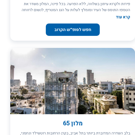
פירות ולקרוא עיתון בשלווה, ללא הפרעה. בכל פינה, המלון משדר את
הטמפו התוסס של העיר ומומלץ לעלות על הגג המטריף, לנשום לרווחה
קרא עוד
המלון המיוחד כולל 55 חדרים (ושתי סוויטות מפנקות) שטופות אור בצבעי
צהוב, לבן, שחור וירוק-טורקיז שמשרים אווירה קיצית ועליזה. בשעות אחר
חפש לסופ״ש הקרוב
הצהריים, מוגשים באדיבות המלון מתאבנים לצד יין (לא במוצ``ש). שם
המשחק הוא לדעת לעצור בצד ולתת לגוף ולנפש להתרומם למחוזות
ההנאה הצרופה.
מלון 65
בלב השדרה המדוברת ביותר בתל אביב, בקרן הרחובות רוטשילד ונחמני,