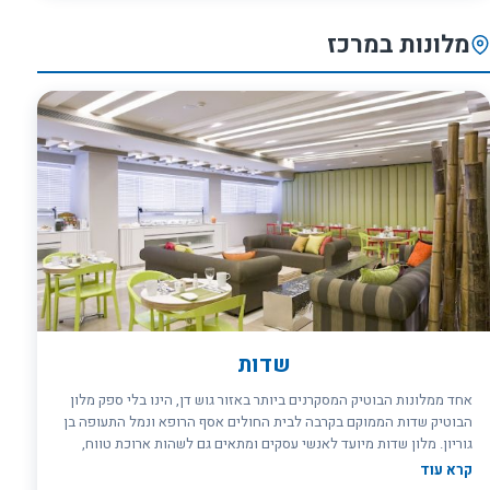
להתחבר לאני היצירתי, להרים כוסית יין ולשבור את גבולות היום יום
ולהפליג עם הדמיון לעבר היפה והנשגב. מלון בצלאל בירושלים מאפשר את
מלונות במרכז
המילוט המיועד לנשמה שמבקשת לפרוץ גבולות ולגלות בכל עת משהו
חדש.
שדות
אחד ממלונות הבוטיק המסקרנים ביותר באזור גוש דן, הינו בלי ספק מלון
הבוטיק שדות הממוקם בקרבה לבית החולים אסף הרופא ונמל התעופה בן
גוריון. מלון שדות מיועד לאנשי עסקים ומתאים גם לשהות ארוכת טווח,
בזכות רמת השירות המוענקת בו. המיקום המצוין והמרכזי, מעניק יכולת
קרא עוד
הגעה מהירה לערים הגדולות והופך אותו ליעד מבוקש בעת נסיעות עסקים