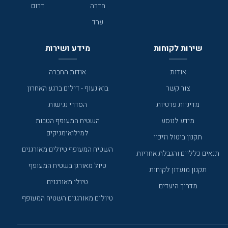
חדרה
דרום
ערד
שירות לקוחות
מידע ושירות
אודות
אודות החברה
צור קשר
בוא נעוף - דילים ברגע האחרון
מדיניות פרטיות
הסדרי נגישות
מידע לנוסע
השטיח המעופף הטבות
למילואימניקים
תקנון ביטול וזיכוי
השטיח המעופף טיולים מאורגנים
תנאים כלליים והגבלת אחריות
טיול מאורגן בשטיח המעופף
תקנון מועדון לקוחות
טיולי מאורגנים
מדריך היעדים
טיולים מאורגנים השטיח המעופף