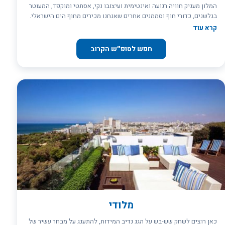
המלון מעניק חוויה רגועה ואינטימית ועיצובו נקי, אסתטי ומוקפד, המעוטר
בגלשנים, כדורי חוף וסממנים אחרים שאנחנו מכירים מחוף הים הישראלי.
בגלל מיקומו הנוח, המלון מתמחה באירוח תיירים ואנשי עסקים מהארץ
קרא עוד
ומחו"ל, כאשר הם מגיעים לתל אביב. המלון האורבני, הממוקם בסמוך
לכניסה למתחם נמל תל אביב שוקק החיים, מכיל 43 חדרים, אשר חלקם
חפש לסופ״ש הקרוב
מכילים מרפסות הצופות אל נופי הנמל והים. כל אחד מהחדרים מצויד
בטלוויזיה המחוברת לכבלים, מקרר, ערכת תה וקפה וכספת. אזור הלאונג'
של המלון, נפתח למרפסת חביבה, בה סועדים אורחי המלון את ארוחת
הבוקר הישראלית העשירה והמשביעה שלהם. אחר הצהריים, במהלך ה-
Happy Hour, מוגשים במרפסת קפה, יין, מיצים, פירות טריים ויבשים,
מתאבנים וחטיפים, שמסייעים לכם להחזיק מעמד, עד לארוחת הערב
במסעדות שבמתחם הנמל הישן. במלון ים, כמו בשאר מלונות רשת
המלונות אטלס, האווירה חמה ושירותית והשהייה במלון הממוקם בקרבת
הנמל, מאפשרת לאורחים השוהים בו לשלב בילוי וקניות, גם אם מטרתם
ביקורם המוצהרת הינה עסקים. מה יש לראות בסביבה? - טיולי אופניים -
במלון שירות חינמי להשכרת אופניים. - מתחם נמל תל אביב הישן -
מסעדות, מקומות בילוי, שוק הנמל ועוד.
מלודי
כאן רוצים לשחק שש-בש על הגג נדיב המידות, להתענג על מבחר עשיר של