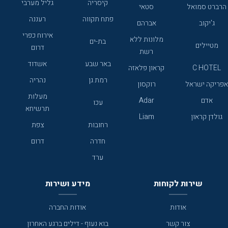
קיסריה
גליל מערבי
הרברט סמואל
סטאי
פתח תקווה
רעננה
ג'יקוב
אברהם
אירוח כפרי
מלונות ללא
בת-ים
מטיילים
דרום
רשת
באר שבע
אשדוד
C HOTEL
קראון פלאזה
רמת גן
נהריה
אפריקה ישראל
רוקסון
מעלות
אדם
Adar
עכו
תרשיחא
גולדן קראון
Liam
רחובות
צפת
חדרה
דרום
ערד
שירות לקוחות
מידע ושירות
אודות
אודות החברה
צור קשר
בוא נעוף - דילים ברגע האחרון