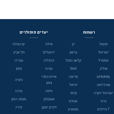
רשתות
יעדים פופולרים
פתאל
דן
אילת
ים המלח
ישרוטל
בראון
ירושלים
תל אביב
אסטרל
קלאב הוטל
הרצליה
טבריה
אוליב
Vert
נצרת
צפון
icHotels
פרימה
אירוח כפרי
נתניה
צפון
אורכידאה
דניאל
חיפה
מרכז
ישרוטל יוקרה
קיסר
אשקלון
מצפה רמון
גרנד
אטלס
זיכרון יעקב
גדרה
7 מיינדס
סמארט