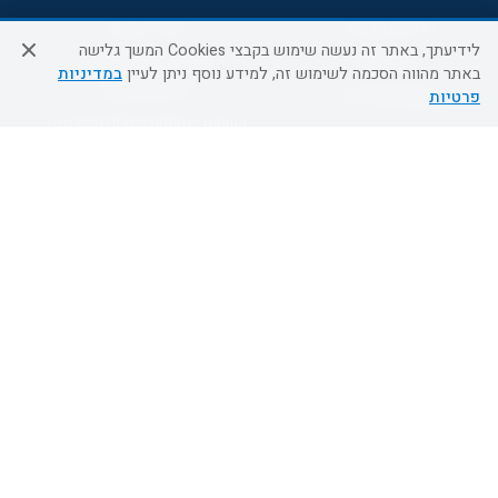
מדיניות פרטיות
הסדרי נגישות
לידיעתך, באתר זה נעשה שימוש בקבצי Cookies המשך גלישה
מידע לנוסע
השטיח המעופף הטבות
באתר מהווה הסכמה לשימוש זה, למידע נוסף ניתן לעיין
במדיניות
למילואימניקים
תקנון ביטול וזיכוי
פרטיות
השטיח המעופף טיולים מאורגנים
תנאים כלליים והגבלת אחריות
טיול מאורגן בשטיח המעופף
תקנון מועדון לקוחות
טיולי מאורגנים
מדריך היעדים
טיולים מאורגנים השטיח המעופף
מוקד הזמנות
0509995241