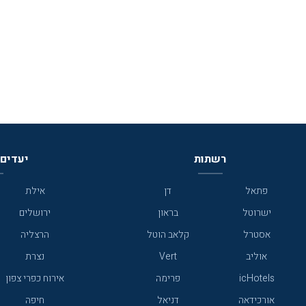
רשתות
יעדים 
פתאל
דן
אילת
ישרוטל
בראון
ירושלים
אסטרל
קלאב הוטל
הרצליה
אוליב
Vert
נצרת
icHotels
פרימה
אירוח כפרי צפון
אורכידאה
דניאל
חיפה