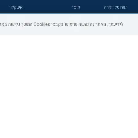
ישרוטל יוקרה
קיסר
אשקלון
גרנד
אטלס
זיכרון יעקב
לידיעתך, באתר זה נעשה שימוש בקבצי Cookies המשך גלישה באתר מהווה הסכמה לשימוש זה, למידע נוסף ניתן לעיין
7 מיינדס
סמארט
קיסריה
הרברט סמואל
סטאי
פתח תקווה
ג'יקוב
אברהם
בת-ים
מטיילים
מלונות ללא רשת
באר שבע
C HOTEL
קראון פלאזה
רמת גן
אפריקה ישראל
רוקסון
עכו
אדם
Adar
רחובות
גולדן קראון
Liam
חדרה
ערד