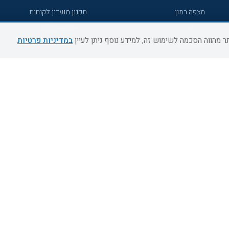
מצפה רמון
תקנון מועדון לקוחות
גדרה
מדריך היעדים
במדיניות פרטיות
גליל מערבי
רעננה
אירוח כפרי דרום
אשדוד
נהריה
מעלות תרשיחא
צפת
דרום