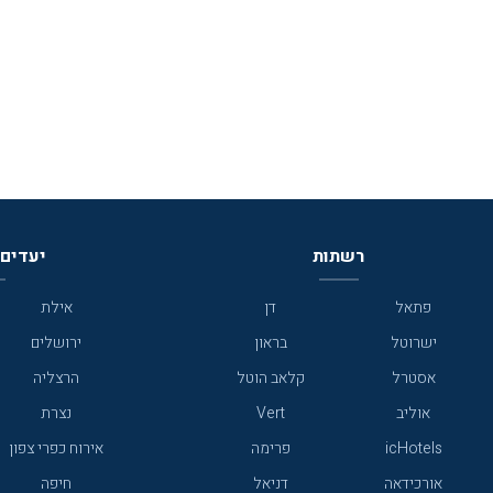
ושירותיות, אלא גם למעורבות חברתית ולערבות
הדדית ברוח הישראלית. על פי הצהרת בעלי המלון,
לא רק שמדובר במלון נוח ושירותי, אלא אף במלון
החברתי הראשון בישראל, שכן, למעלה ממחצית
מרווחי המלון, על פי ההצהרה, עתידים לעבור
,המלון מתאים באופן מושלם גם לאירוח משפחות
ונופש תיירות מדברית ,רוכבי אופניים,טרקטורונים
סיור טעימות יין ביקב פינטו. העיירה ירוחם
שצוברת תאוצה בשנים האחרונות וממצבת את
עצמה על מפת התיירות המדברית ומוקפת
רשתות
יעדים 
באטרקציות ואוצרות טבע כגון :המכתש הגדול, הר
אבנון, אגם ירוחם , חוות בודדים מדהימות ,חולות
צבעוניים ועוד.
פתאל
דן
אילת
ישרוטל
בראון
ירושלים
אסטרל
קלאב הוטל
הרצליה
אוליב
Vert
נצרת
icHotels
פרימה
אירוח כפרי צפון
אורכידאה
דניאל
חיפה