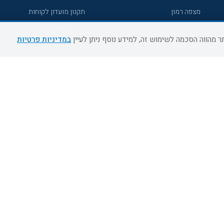
מצפה רמון
תקנון מועדון לקוחות
גדרה
מדריך היעדים
במדיניות פרטיות
גליל מערבי
רעננה
אירוח כפרי דרום
אשדוד
נהריה
מעלות תרשיחא
צפת
דרום