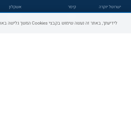
ישרוטל יוקרה
קיסר
אשקלון
גרנד
אטלס
זיכרון יעקב
לידיעתך, באתר זה נעשה שימוש בקבצי Cookies המשך גלישה באתר מהווה הסכמה לשימוש זה, למידע נוסף ניתן לעיין
7 מיינדס
סמארט
קיסריה
הרברט סמואל
סטאי
פתח תקווה
ג'יקוב
אברהם
בת-ים
מטיילים
מלונות ללא רשת
באר שבע
C HOTEL
קראון פלאזה
רמת גן
אפריקה ישראל
רוקסון
עכו
אדם
Adar
רחובות
גולדן קראון
Liam
חדרה
ערד