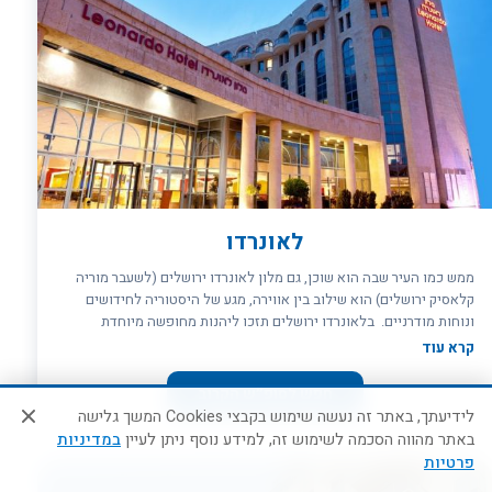
לאונרדו
ממש כמו העיר שבה הוא שוכן, גם מלון לאונרדו ירושלים (לשעבר מוריה
קלאסיק ירושלים) הוא שילוב בין אווירה, מגע של היסטוריה לחידושים
ונוחות מודרניים. בלאונרדו ירושלים תזכו ליהנות מחופשה מיוחדת
באווירה ייחודית; כזו המשלבת בין אוצרותיה הכמוסים של עיר הקודש, לבין
קרא עוד
היוקרה, הקדמה והאיכות שבמלון. כדי להכיר את ירושלים על כל צדדיה
צריך להתארח בה. טיול בן כמה שעות פשוט לא יספיק, והדרך הטובה ביותר
חפש לסופ״ש הקרוב
היא להזמין אירוח במלון לאונרדו ירושלים. לפניכם הזדמנות נהדרת
לידיעתך, באתר זה נעשה שימוש בקבצי Cookies המשך גלישה
ליהנות מנופים נפלאים, מבחר סוויטות וחדרים בעלי אבזור מפנק, קולינריה
באתר מהווה הסכמה לשימוש זה, למידע נוסף ניתן לעיין
במדיניות
משובחת ושירותים המתאימים גם לדתיים ולשומרי מסורת. במלון לאונרדו
פרטיות
ירושלים תוכלו לשים את כל הדאגות בצד ולהתמסר לחופשה שהיא לא