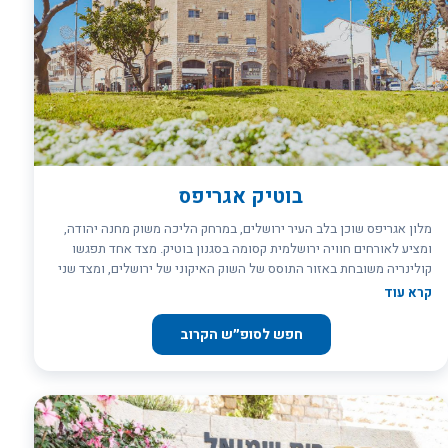
בוטיק אגריפס
מלון אגריפס שוכן בלב העיר ירושלים, במרחק הליכה משוק מחנה יהודה,
ומציע לאורחים חוויה ירושלמית קסומה בסגנון בוטיק. מצד אחד תפגשו
קולינריה משובחת באזור התוסס של השוק האיקוני של ירושלים, ומצד שני
סמטאות ציוריות מסקרנות. לצד אלה, אורחי המלון ייהנו משהות נעימה
קרא עוד
בחדרי המלון, בהם ספוגה האווירה הירושלמית הנכנסת מהנופים הקסומים
של העיר. על גג המלון תמצאו בר קוקטיילים יוקרתי המאפשר לפתוח את
חפש לסופ״ש הקרוב
הערב בסטייל ובבוקר ארוחות עשירות ומגוונות. הלוקיישן המרכזי של
המלון מאפשר לאורחים ליהנות מכל העולמות: קרבה לאטרקציות
האהובות, לאקשן של העיר, לרוגע של סמטאות העיר ולתחבורה הציבורית.