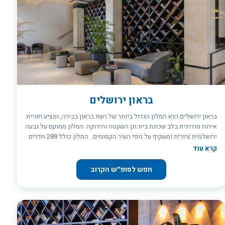
חדש.
בראון ירושלים
בראון ירושלים הוא המלון הגדול ביותר של רשת בראון בבירה, ומציע חוויית
אירוח מודרנית בלב שכונת בית וגן השקטה והירוקה. המלון ממוקם על גבעה
ירושלמית ציורית ומשקיף על נופי העיר הקסומים. המלון כולל 288 חדרים
מרווחים ומעוצבים בקווים נקיים ומודרניים, עם נגיעות חמימות המחברות
קרא עוד
בין ירושלים הקלאסית לאורבניות של היום. כל חדר תוכנן להעניק שקט,
נוחות ותחושת בית – לחופשה זוגית, משפחתית או נסיעת עסקים. המיקום
חפש לסופ״ש הקרוב
האסטרטגי במערב העיר מאפשר גישה נוחה למגוון אתרים מרכזיים: מוזיאון
ישראל, מוזיאון המדע, הגנים הבוטניים, הר הרצל, יד ושם, קניון מלחה, עין
כרם ועוד. בראון ירושלים אינו רק מלון – אלא יעד מרכזי לאירוח כנסים,
אירועים וימי עיון בירושלים.