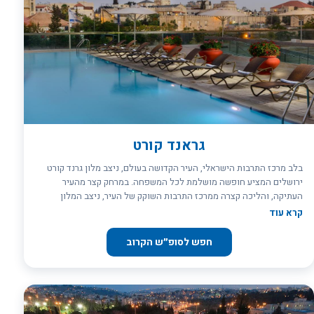
גראנד קורט
בלב מרכז התרבות הישראלי, העיר הקדושה בעולם, ניצב מלון גרנד קורט
ירושלים המציע חופשה מושלמת לכל המשפחה. במרחק קצר מהעיר
העתיקה, והליכה קצרה ממרכז התרבות השוקק של העיר, ניצב המלון
המפואר, עם 442 חדרים על פני עשר קומות,סוויטות מפנקות, אווירה
קרא עוד
יוקרתית במיוחד, מיטב האבזורים והריהוט, וכל הפינוקים כדי שהחופשה
שלכם תהיה בלתי נשכחת. במלון 8 מעליות מהירות, שרותי מזון ומשקאות ,
חפש לסופ״ש הקרוב
חדר אוכל ובו מזנונים עשירים ומגוונים, אולמות לכנסים ואירועים, חדרי
ישיבות לכנסים וחצר גן יפיפה לאירועים וקבלות פנים. כבר מצעדכם
הראשון במלון, הצוות המקצועי שלנו יפנק אתכם בשירות אדיב ומקצועי, עם
לובי מפואר, מסעדה חלבית ותפריט מגון, חדרי ישיבות ייעודיים וגן פורח
אשר משרה תחושת רוגע, כיאה לחופש אמיתי. מידע חשוב מידע חשוב