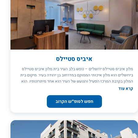
ואטרקציות רבות הנמצאות כולן בקרבתו. עיצוב המלון קיבל את השראתו
משוק מחנה יהודה, השוק ההיסטורי של ירושלים, על הפירות והירקות
הצבעוניים שבו. חדרי האירוח והשטחים הציבוריים מעוטרים באיורים
מקוריים רבים של מראות השוק התוססים. המלון מתאים באופן מושלם
למשפחות עם ילדים - בנוסף לחדרי המשפחה, המלון מציע ארוחת בוקר
ותפריט לילדים, וכן ערכות מתנה לילדים בצ`ק אין. בהתאם לתפיסת
האירוח של המותג איביס סטיילס, מחירי הלינה כוללים ארוחת בוקר וגישה
חופשית לאינטרנט מהיר. בקומה ה- 8 של המלון יוכלו האורחים ליהנות
ממסעדת שף איטלקית ובר עם נוף פנורמי.
איביס סטיילס
מלון איביס סטיילס ירושלים – נופש בלב העיר בית מלון איביס סטיילס
בירושלים הוא מלון איכותי הממוקם במדרחוב בן יהודה בעיר. מיקום בית
המלון בקרבת המרכז הפעיל והגועש של העיר הוא אחד מיתרונותיו. הוא
נמצא במרחק הליכה מהעיר העתיקה של ירושלים ומהאטרקציות הרבות
קרא עוד
המצויות בקרבתו. מדרחוב בן יהודה הוא אחד המקומות השוקקים בירושלים
ומכיל חנויות, מסעדות, בתי קפה ומקומות בילוי. בית המלון מציע חדרים
חפש לסופ״ש הקרוב
מסוגים שונים המאופיינים כולם בחוויה של נוחות מקסימלית. כל החדרים
מעוצבים בעיצוב נקי ומודרני ומאובזרים היטב. בכל החדרים ניתן למצוא
טלוויזיית LED רב ערוצית, אינטרנט אלחוטי ופינת עבודה. במלון גאים
במזרונים האיכותיים שיש במיטות בכל החדרים – המבטיחים שנת לילה
רגועה וטוענת באנרגיה. למעשה, פותחה עבור מלון איביס סטיילס ירושלים
מיטה ייחודית הנקראת Sweet Bed by Ibis. המיטה פותחה על מנת