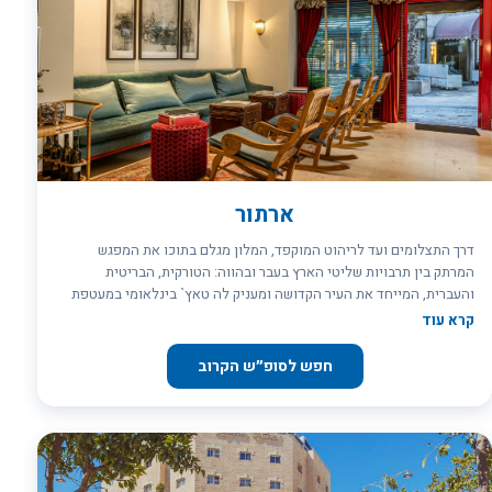
ארתור
דרך התצלומים ועד לריהוט המוקפד, המלון מגלם בתוכו את המפגש
המרתק בין תרבויות שליטי הארץ בעבר ובהווה: הטורקית, הבריטית
והעברית, המייחד את העיר הקדושה ומעניק לה טאץ` בינלאומי במעטפת
מקומית. לשוטט באווירת מסתורין תקופתי ולספוג את הסטייל המפואר בכל
קרא עוד
פינה. האורחים מוזמנים בשעות אחר הצהריים להתענג על הכיבוד המוגש
באדיבות המלון לצד יין (לא במוצ``ש). מלון ארתור מתאים לאנשים
חפש לסופ״ש הקרוב
שמחפשים נופש מלכותי, ספוג באדי ההיסטוריה