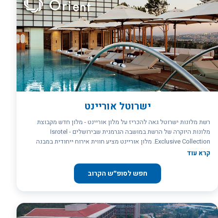
ישרוטל אוריינט
רשת מלונות ישרוטל גאה להכריז על מלון אוריינט - מלון חדש מקבוצת
מלונות היוקרה של הרשת במושבה הגרמנית שבירושלים - Isrotel
Exclusive Collection. מלון אוריינט מציע חווית אירוח ייחודית במבנה
המתכתב עם ההיסטוריה של ירושלים, לצד ההדר והנוחות של מלון יוקרה
קרא עוד
מודרני. מלון אוריינט ממוקם במושבה הגרמנית - אזור מרכזי ומבוקש בלב
ירושלים המערבית. בסוף המאה ה-19 ועד אמצע המאה ה-20 ישבו במקום
חפש לסופ״ש הקרוב
הטמפלרים, אשר הטביעו את חותמם על הסביבה כולה, ושמה של המושבה
נגזר מכך.