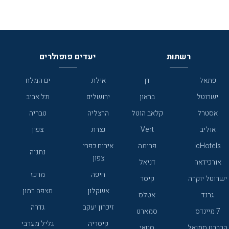
רשתות
יעדים פופולרים
פתאל
דן
אילת
ים המלח
ישרוטל
בראון
ירושלים
תל אביב
אסטרל
קלאב הוטל
הרצליה
טבריה
אוליב
Vert
נצרת
צפון
icHotels
פרימה
אירוח כפרי
נתניה
צפון
אורכידאה
דניאל
חיפה
מרכז
ישרוטל יוקרה
קיסר
אשקלון
מצפה רמון
גרנד
אטלס
זיכרון יעקב
גדרה
7 מיינדס
סמארט
קיסריה
גליל מערבי
הרברט סמואל
סטאי