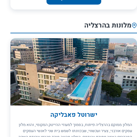
המדברי, ומאפשר מנוחה בפינות רביצה שקטות, והירגעות באואזיס שופע
מים וצל. כדי להשלים את החוויה המדברית, שולבו בעיצוב המלון חומרים,
צורות וצבעים המתקיימים במדבר. כך, נבנו קירות מעוגלים כאילו פיסלה
אותם הרוח ולובי בעל תקרה גבוהה המכניסה פנימה אור טבעי, ובחללים
מלונות בהרצליה
עוצבו משרביות אותנטיות, שטיחים צבעוניים לרביצה, ובדים אווריריים
המתאימים לאקלים המדברי. מלון קדמא, ממקום על דרך הבשמים
ההיסטורית,&nbsp; זהו מיקום אידאלי ליציאה לטיולים בעקבות
ההיסטוריה העשירה של המקום, כמו גם לשלל מסלולי טיול ואטרקציות
מדבריות בסביבה: טרקטורונים, טיולי ג&#39;יפים, תצפית כוכבים, רכיבה
על גמלים, אופני שטח ועוד. במלון תמצאו גם מסעדה מדברית-אותנטית,
ספא עם חמאם תורכי ובריכה מחוממת, חדר כושר ופינות מנוחה כשחוזרים
משלל הפעילויות.
ישרוטל פאבליקה
המלון ממוקם בהרצליה פיתוח, בסמוך למעוזי ההייטק המקומי, והוא מלון
עסקים אורבני, צעיר ועכשווי, שבכוונתו לשמש בית שני לאנשי העסקים
המבקרים באזור מתוקף עבודתם. המלון מהווה מוקד חברתי ונקודת השקה