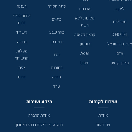
פתח תקווה
רעננה
ג'יקוב
אברהם
אירוח כפרי
מלונות ללא
בת-ים
מטיילים
דרום
רשת
באר שבע
אשדוד
C HOTEL
קראון פלאזה
רמת גן
נהריה
אפריקה ישראל
רוקסון
מעלות
אדם
Adar
עכו
תרשיחא
גולדן קראון
Liam
רחובות
צפת
חדרה
דרום
ערד
שירות לקוחות
מידע ושירות
אודות
אודות החברה
צור קשר
בוא נעוף - דילים ברגע האחרון