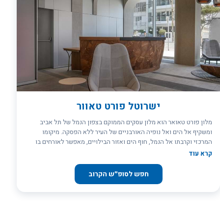
&ndash; פתוחה בעונה, בחודשים אפריל - אוקטובר), עם נוף פנורמי מהמם
של כל קו החוף.
ישרוטל פורט טאוור
מלון פורט טאואר הוא מלון עסקים הממוקם בצפון הנמל של תל אביב
ומשקיף אל הים ואל נופיה האורבניים של העיר ללא הפסקה. מיקומו
המרכזי וקרבתו אל הנמל, חוף הים ואזור הבילויים, מאפשר לאורחים בו
תנועה קלה אל המסעדות, הברים ומרכזי העניין המסחריים בתוך העיר
קרא עוד
ומחוצה לה. המלון מציע חופשה ומנוחה ומאפשר לשלב פעילות עסקית עם
מפגשים חברתיים, חוויה קולינרית ובילוי בבר, במסעדה או בבריכה
חפש לסופ״ש הקרוב
הפנימית בו. בנוסף, אולם האירועים וחדרי הישיבות במלון מציעים
שירותים לקבוצות, קיום כנסים או ימי עיון.