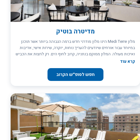
מדיטרה בוטיק
מלון Medi Terre הינו מלון מודרני חדש ברמה הגבוהה ביותר אשר תוכנן
במיוחד עבור אורחים שיודעים להעריך נוחות, יוקרה, שירות אישי, אדיבות
ואיכות מעולה. המלון ממוקם בנתניה, קרוב לחוף הים. רק לחצות את הכביש
- ותמצאו את עצמכם על חוף ים מקסים, עם בתי קפה נעימים, שמשיות
קרא עוד
וכסאות נוחים. מלון מדיטרה הוא אחד המלונות הטובים בישראל, שנבנה
על פי הסטנדרטים הבינלאומיים הקפדניים ביותר. מלבד חדרי יחיד וחדרים
חפש לסופ״ש הקרוב
זוגיים, במלון נבנו סוויטות של שלושה וארבעה חדרים עם ג`קוזי סאונה
וחדר אוכל פרטי. ***מלון כשר למהדרין. שימו לב: בשבת אין הגשת ארוחת
בוקר חלבית- באופן גורף יש היפוך ארוחות.