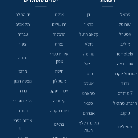
רשתות
יעדים פופולרים
פתאל
דן
אילת
ים המלח
ישרוטל
בראון
ירושלים
תל אביב
אסטרל
קלאב הוטל
הרצליה
טבריה
אוליב
Vert
נצרת
צפון
icHotels
פרימה
אירוח כפרי
נתניה
צפון
אורכידאה
דניאל
חיפה
מרכז
ישרוטל יוקרה
קיסר
אשקלון
מצפה רמון
גרנד
אטלס
זיכרון יעקב
גדרה
7 מיינדס
סמארט
קיסריה
גליל מערבי
הרברט סמואל
סטאי
פתח תקווה
רעננה
ג'יקוב
אברהם
אירוח כפרי
מלונות ללא
בת-ים
מטיילים
דרום
רשת
באר שבע
אשדוד