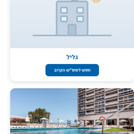
גליל
חפש לסופ״ש הקרוב