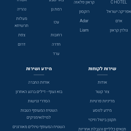
C HOTEL
קראון פלאזה
רמת גן
נהריה
אפריקה ישראל
רוקסון
מעלות
אדם
Adar
עכו
תרשיחא
גולדן קראון
Liam
רחובות
צפת
חדרה
דרום
ערד
שירות לקוחות
מידע ושירות
אודות
אודות החברה
צור קשר
בוא נעוף - דילים ברגע האחרון
מדיניות פרטיות
הסדרי נגישות
מידע לנוסע
השטיח המעופף הטבות
למילואימניקים
תקנון ביטול וזיכוי
השטיח המעופף טיולים מאורגנים
תנאים כלליים והגבלת אחריות