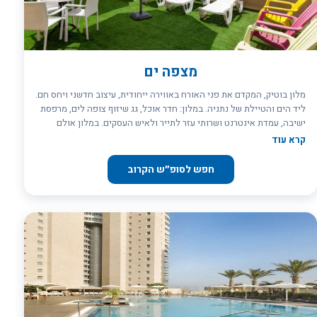
מצפה ים
מלון בוטיק, המקדם את פני האורח באווירה ייחודית, עיצוב חדשני ויחס חם.
ליד הים והטיילת של נתניה. במלון: חדר אוכל, גג שיזוף צופה לים, מרפסת
ישיבה, עמדת אינטרנט ושרותי עזר לתייר ולאיש העסקים. במלון אולם
אירועים יפיפה, מעוצב בסגנון חדשני. האולם מתאים לאירועים עד 150
קרא עוד
איש, בר/בת מצוות, בריתות, חתונות, ימי הולדת, שבתות חתן וכל אירוע
שברצונכם לחגוג. כשר בהשגחת הרבנות נתניה. במקום נערכים כנסים, ימי
חפש לסופ״ש הקרוב
עיון והרצאות.