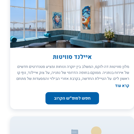
איילנד סוויטות
מלון סוויטות דה-לוקס, המשלב בין יוקרה ונוחות ומציע סטנדרטים חדשים
של אירוח בנתניה. ממוקם בחופה הדרומי של נתניה, על צוק איילנד, נוף קו
ראשון לים. על הטיילת החדשה, בקרבת אזורי הבילוי והמסעדות של מתחם
ההי-טק בפולג. כחמש דקות נסיעה ממרכז העיר. הכניסה למלון איילנד
קרא עוד
סוויטות נתניה , הינה מגיל 21 ומעלה . (או בהצגת חוגר) חובה הצגת כ.
אשראי בתוקף ע`פ פרטי האורח הרשומים בהזמנה בעת ההגעה למלון !
חפש לסופ״ש הקרוב
***בריכת השחיה תפתח ב 1/4/26 מחוממת וחיצונית***