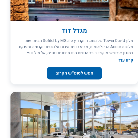
מגדל דוד
מלון Tower David של מותג היוקרה Sofitel by MGallery מבית רשת
מלונות Accor הבינלאומית, מציע חווית אירוח אלגנטית יוקרתית ומפנקת
בסגנון אירופאי מוקפד בעיר הנופש הים תיכונית נתניה, אל מול נופי
הטיילת הארוכה וחופי העיר המרהיבים ביופיים, במרחק 2 דקות הליכה
קרא עוד
מהים.
חפש לסופ״ש הקרוב