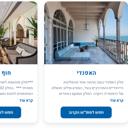
האפנדי
חוף 
מלון האפנדי בעכו מהווה אחד מהמלונות
***מלון מותאמת לאורח
הייחודיים והמרהיבים בעיר, המציע שילוב מושלם
של היסטוריה ויוקרה. המלון ממוקם באזורים
היסטוריים בעיר עכו, בין החומות המרשימות
. כל החדרים כוללים מ
קרא עוד
קרא עוד
והמגדלור, ומספק חווית אירוח בלתי רגילה. המלון
מרהיב ולים. מחוץ לא
נמצא בשני מבנים עתיקים, המשדרים את
ירוקות ועצי דקל היוצ
חפש לסופ״ש הקרוב
חפש לס
ההיסטוריה העשירה של העיר, כולל השפעות
מהתקופה הביזנטית והעות'מאנית. בחלק מהחדרים
יש תקרות מצוירות ומעוטרות בעיצובים אופייניים