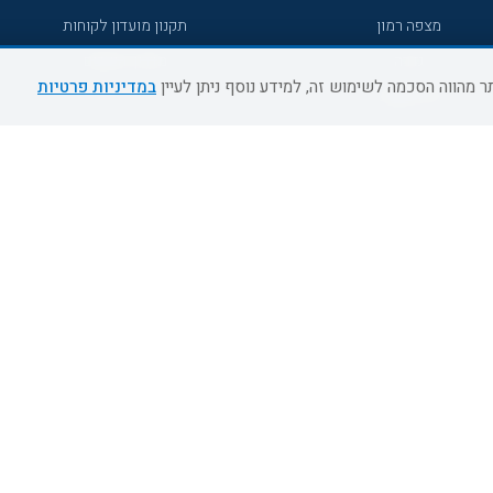
מצפה רמון
תקנון מועדון לקוחות
גדרה
מדריך היעדים
במדיניות פרטיות
גליל מערבי
רעננה
אירוח כפרי דרום
אשדוד
נהריה
מעלות תרשיחא
צפת
דרום