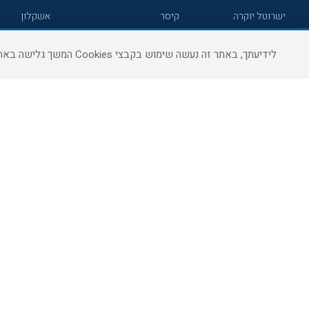
ישרוטל יוקרה
קיסר
אשקלון
גרנד
אטלס
זיכרון יעקב
לידיעתך, באתר זה נעשה שימוש בקבצי Cookies המשך גלישה באתר מהווה הסכמה לשימוש זה, למידע נוסף ניתן לעיין
7 מיינדס
סמארט
קיסריה
הרברט סמואל
סטאי
פתח תקווה
ג'יקוב
אברהם
בת-ים
מטיילים
מלונות ללא רשת
באר שבע
C HOTEL
קראון פלאזה
רמת גן
אפריקה ישראל
רוקסון
עכו
אדם
Adar
רחובות
גולדן קראון
Liam
חדרה
ערד