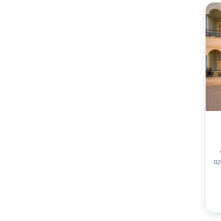
 (חלקם
קרקע) 13 חדרי
,