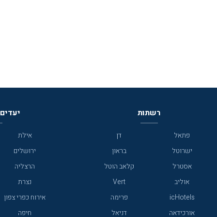
ונעלי בית נוחות. חדרי האמבטיה מרוצפים בשיש
בעכו ומאטרקציות תייר
וכוללים מקלחות מרווחות, אמבטיות עצמאיות
ומחממים למגבות. החדרים מצוידים גם במיטות
קינג סייז נוחות, פינת עבודה, כספת שמתאימה
למחשב נייד ואינטרנט אלחוטי. בנוסף, כל חדר
מציע מיני בר מלא, מכונת אספרסו, טלוויזיה עם
מסך LCD ודיסק DVD. בחלק הצפוני של המלון יש
מרפסת רחבה עם פינות ישיבה נוחות, בהן תוכלו
להתפנק וליהנות מהנוף המהמם של הים התיכון
ועכו.
רשתות
יעדים 
פתאל
דן
אילת
ישרוטל
בראון
ירושלים
אסטרל
קלאב הוטל
הרצליה
אוליב
Vert
נצרת
icHotels
פרימה
אירוח כפרי צפון
אורכידאה
דניאל
חיפה