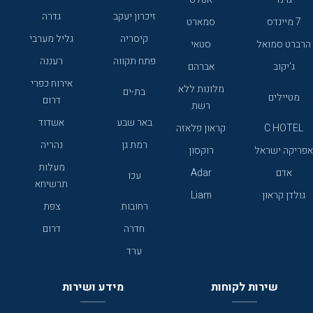
זיכרון יעקב
גדרה
7 מיינדס
סמארט
קיסריה
גליל מערבי
הרברט סמואל
סטאי
פתח תקווה
רעננה
ג'יקוב
אברהם
אירוח כפרי
מלונות ללא
בת-ים
מטיילים
דרום
רשת
באר שבע
אשדוד
C HOTEL
קראון פלאזה
רמת גן
נהריה
אפריקה ישראל
רוקסון
מעלות
אדם
Adar
עכו
תרשיחא
גולדן קראון
Liam
רחובות
צפת
חדרה
דרום
ערד
שירות לקוחות
מידע ושירות