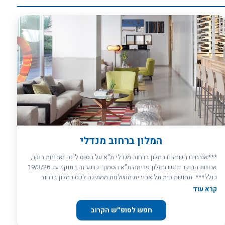
לערוך אירוע פרטי במלון, לבחור ממגוון של אופציות, ע``פ דרישה אישית.
המלון ברחוב מנדלי
***אורחים השוהים במלון ברחוב מנדלי ת"א על בסיס לינה וארוחת בוקר,
ארוחת הבוקר תוגש במלון פרימה ת"א הסמוך כרגע זה בתוקף עד 19/3/26
כולל*** תחושת בית תל אביבית מושלמת ממתינה לכם במלון ברחוב
מנדלי. פה, האירוח אינו רק פילוסופיה – הוא דרך חיים. רוצים להרגיש כמו
קרא עוד
מקומיים? - להכיר את פינות החמד הנסתרות ברחובות צדדיים, לאכול
במסעדות האותנטיות שרק תל אביביים אמיתיים מכירים ושהבריסטה יכין
חפש לסופ״ש הקרוב
לכם את הקפה בדיוק כמו שאתם אוהבים?. או אולי כמו תיירים? - להתלהב