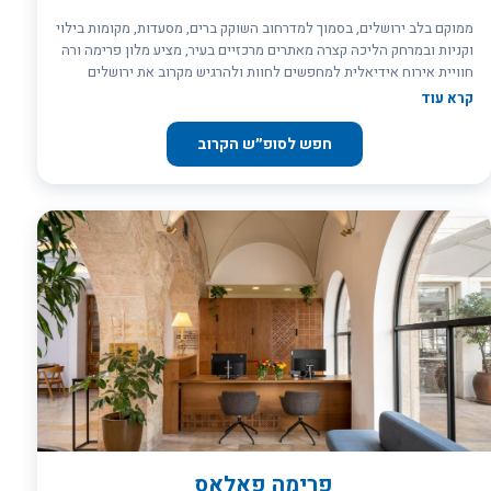
ממוקם בלב ירושלים, בסמוך למדרחוב השוקק ברים, מסעדות, מקומות בילוי
וקניות ובמרחק הליכה קצרה מאתרים מרכזיים בעיר, מציע מלון פרימה ורה
חוויית אירוח אידיאלית למחפשים לחוות ולהרגיש מקרוב את ירושלים
הפועמת. עיצוב פנים המלון, המשלב נגיעות צבע, צמחייה עשירה ואור טבעי
קרא עוד
החודר מבעד לחלונות הגבוהים, מאפשר מעבר טבעי בין החלל הפנימי
לרחוב החי והתוסס. כמלון המטפס לגובה של 17 קומות ומכיל 120 חדרים,
חפש לסופ״ש הקרוב
פרימה ורה מאפשר גם להשקיף על יופייה המרהיב של ירושלים מלמעלה.
פרימה ורה הוא בחירה מעולה למחפשים חווית אירוח אורבנית משתלמת
בלוקיישן מושלם המאפשר להרגיש במרכז העניינים בכל שעות היום
והלילה.
פרימה פאלאס