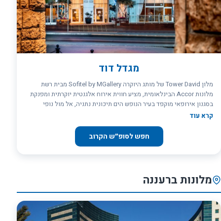
מגדל דוד
מלון Tower David של מותג היוקרה Sofitel by MGallery מבית רשת
מלונות Accor הבינלאומית, מציע חווית אירוח אלגנטית יוקרתית ומפנקת
בסגנון אירופאי מוקפד בעיר הנופש הים תיכונית נתניה, אל מול נופי
הטיילת הארוכה וחופי העיר המרהיבים ביופיים, במרחק 2 דקות הליכה
קרא עוד
מהים.
חפש לסופ״ש הקרוב
מלונות ברעננה