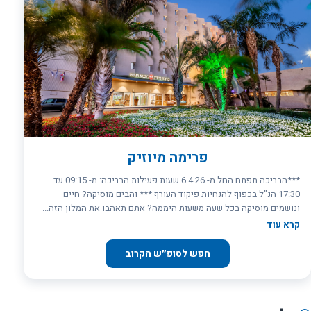
פרימה מיוזיק
***הבריכה תפתח החל מ- 6.4.26 שעות פעילות הבריכה: מ- 09:15 עד
17:30 הנ"ל בכפוף להנחיות פיקוד העורף *** והבים מוסיקה? חיים
ונושמים מוסיקה בכל שעה משעות היממה? אתם תאהבו את המלון הזה...
מלון פרימה מיוזיק האילתי הולך עם השיגעון המוזיקאלי שלכם עד הסוף,
קרא עוד
גם בזמן החופשה שלכם. חדרי המלון הצבעוניים והממוזגים, מעמידים
לרשות השוהים בהם מערכות CD לשמיעת תקליטורים, טלויזיות בעלות
חפש לסופ״ש הקרוב
מערכות מסכי LCD המחוברות ללווין ועוד פינוקים, מהם יוכלו ליהנות
חובבי המוסיקה. החדרים ממוקמים בקומות הנושאות נושא מוסיקאלי (רוק,
ג'אז או מוסיקה קלאסית) וסגנון המוסיקה המועדף עליכם ילווה אתכם
במסדרונות הקומה בה בחרתם. מסעדת המלון (עם ארוחות הבוקר והערב