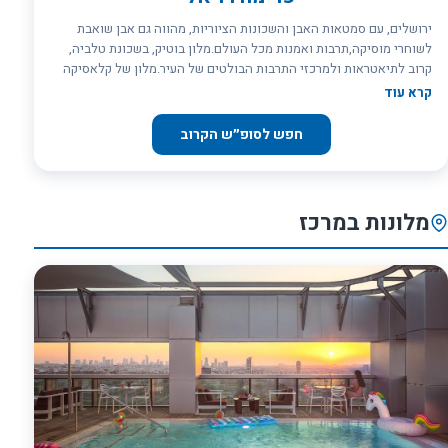
ולאסלאם.&nbsp;
ירושלים, עם סמטאות האבן והשכונות הציוריות, מהווה גם אבן שואבת
לשוחרי מוסיקה,תרבות ואמנות מכל העולם.מלון בוטיק, בשכונת טלביה,
קרוב לתיאטראות ולמרכזי התרבות הבולטים של העיר.מלון של קלאסיקה
ורוח, מארח סופרים ויוצרים המחפשים מקום לשקט והשראה.המלון נמצא
קרא עוד
במיקום נוח ומרכזי, במרחק הליכה מהעיר העתיקה ומרכז ממילא.
חפש לסופ״ש הקרוב
מלונות במרכז