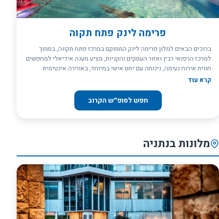
פרימה לינק פתח תקוה
ברוכים הבאים למלון פרימה לינק הממוקם במרכז פתח תקווה, בסמוך
למרכז הרפואי רבין ואזור העסקים והקניות, מציע מענה אידיאלי למחפשים
חווית אירוח נעימה, נינוחה עם יחס אישי במיוחד, באווירה אינטימית
ובתמורה הולמת. מתאים לשהייה באזור למטרה עסקית, אישית או לביקור
קרא עוד
בעל אופי רפואי, לשהייה קצרה או ארוכת טווח. המלון המשתרע על פני
קומות 14-19, מציע 144 חדרים מעוצבים, מרווחים, מפוארים ומפנקים ב 5
חפש לסופ״ש הקרוב
קטגוריות שונות. מגוון אולמות אירועים וכנסים וכן חדרי ישיבות המותאמים
לתת מענה אידיאלי הן לאירוח עסקי והן לאירוע פרטי.
מלונות בנתניה