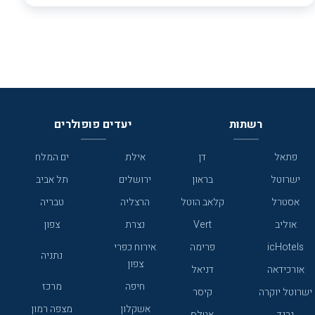
ממוקם בלב העיר תל אביב, מול הטיילת והים. מלון בעיצוב והוויה תל
באופן מיוחד.
אביבית, כל קומה מוקדשת לאומן אחר שגר ויצר בתל אביב: לאה גודלברג,
נחום גוטמן, חיים נחמן ביאליק. מיועד בעיקר לאנשי עסקים. במלון גלריית
פרימה, המציגה תערוכות מתחלפות לאומנים בני זמננו.
רשתות
יעדים פופולרים
פתאל
דן
אילת
ים המלח
ישרוטל
בראון
ירושלים
תל אביב
אסטרל
קלאב הוטל
הרצליה
טבריה
אוליב
Vert
נצרת
צפון
icHotels
פרימה
אירוח כפרי
נתניה
צפון
אורכידאה
דניאל
חיפה
מרכז
ישרוטל יוקרה
קיסר
אשקלון
מצפה רמון
גרנד
אטלס