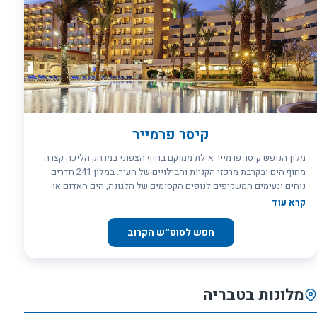
קיסר פרמייר
מלון הנופש קיסר פרמייר אילת ממוקם בחוף הצפוני במרחק הליכה קצרה
מחוף הים ובקרבת מרכזי הקניות והבילויים של העיר. במלון 241 חדרים
נוחים ונעימים המשקיפים לנופים הקסומים של הלגונה, הים האדום או
בריכת המלון האקזוטית. 2 סוויטות מהודרות יאפשרו לכם לשדרג את
קרא עוד
חופשתכם. במלון ספא &quot;מילה&quot; המציע מגוון טיפולים רחב,
סאונה פינית יבשה וחדר כושר, וכן מכון יופי ומספרה. במלון צוות הווי
חפש לסופ״ש הקרוב
מקצועי המשעשע ומפתיע מידי ערב בהופעות מקוריות למבוגרים ומפעיל
את בני הנוער והילדים ללא הפסקה. &nbsp;
מלונות בטבריה