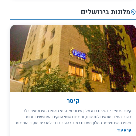
וכן חנות מזכרות ומספרה. צוות המלון המיומן ותכניות הבידור והפנאי
המותאמות לכל גיל ישלימו את הנאתכם. מלון קיסר פרמייר טבריה הינו
מלונות בירושלים
מלון ללא עישון.
קיסר
קיסר פרמייר ירושלים הוא מלון עירוני אינטימי באווירה אירופאית בלב
העיר. המלון מתאים לנופשים, תיירים ואנשי עסקים המחפשים נוחות
ואווירה אינטימית. המלון ממקום במרכז העיר, קרוב למרבית מוקדי התיירות
של ירושלים, במרחק הליכה קצר למרכז הקונגרסים "בנייני האומה" והתחנה
קרא עוד
המרכזית וצמוד לתחנת הרכבת הקלה המופעלת בעיר. במלון 150 חדרים