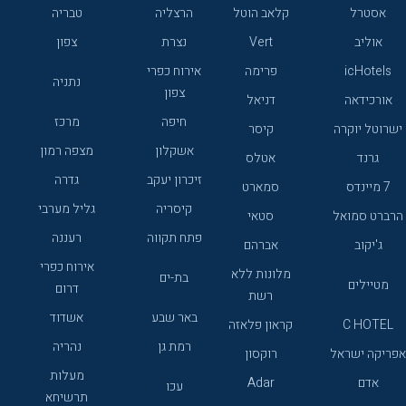
אסטרל
קלאב הוטל
הרצליה
טבריה
אוליב
Vert
נצרת
צפון
icHotels
פרימה
אירוח כפרי
נתניה
צפון
אורכידאה
דניאל
חיפה
מרכז
ישרוטל יוקרה
קיסר
אשקלון
מצפה רמון
גרנד
אטלס
זיכרון יעקב
גדרה
7 מיינדס
סמארט
קיסריה
גליל מערבי
הרברט סמואל
סטאי
פתח תקווה
רעננה
ג'יקוב
אברהם
אירוח כפרי
מלונות ללא
בת-ים
מטיילים
דרום
רשת
באר שבע
אשדוד
C HOTEL
קראון פלאזה
רמת גן
נהריה
אפריקה ישראל
רוקסון
מעלות
אדם
Adar
עכו
תרשיחא