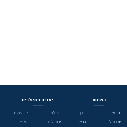
רשתות
יעדים פופולרים
פתאל
דן
אילת
ים המלח
ישרוטל
בראון
ירושלים
תל אביב