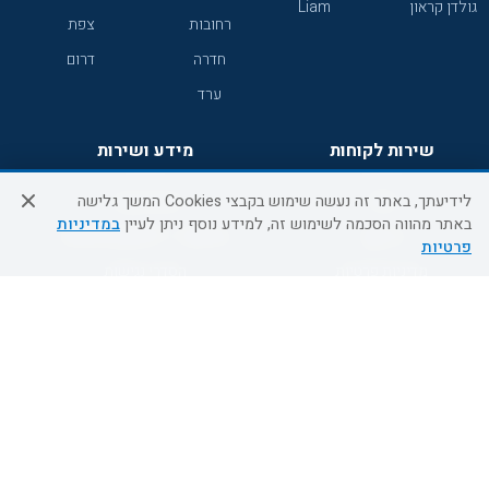
גולדן קראון
Liam
רחובות
צפת
חדרה
דרום
ערד
שירות לקוחות
מידע ושירות
לידיעתך, באתר זה נעשה שימוש בקבצי Cookies המשך גלישה
אודות
אודות החברה
באתר מהווה הסכמה לשימוש זה, למידע נוסף ניתן לעיין
במדיניות
צור קשר
בוא נעוף - דילים ברגע האחרון
פרטיות
מדיניות פרטיות
הסדרי נגישות
מידע לנוסע
השטיח המעופף הטבות
למילואימניקים
תקנון ביטול וזיכוי
השטיח המעופף טיולים מאורגנים
תנאים כלליים והגבלת אחריות
טיול מאורגן בשטיח המעופף
תקנון מועדון לקוחות
טיולי מאורגנים
מדריך היעדים
טיולים מאורגנים השטיח המעופף