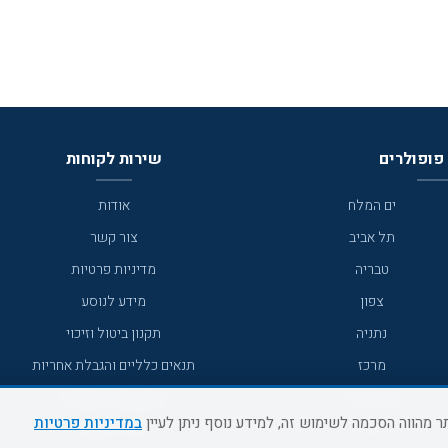
פופולרים
שירות לקוחות
ים המלח
אודות
תל אביב
צור קשר
טבריה
מדיניות פרטיות
צפון
מידע לנוסע
נתניה
תקנון ביטול וזיכוי
מרכז
תנאים כלליים והגבלת אחריות
מצפה רמון
תקנון מועדון לקוחות
במדיניות פרטיות
גדרה
מדריך היעדים