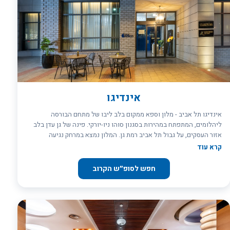
אינדיגו
אינדיגו תל אביב - מלון וספא ממקום בלב ליבו של מתחם הבורסה
ליהלומים, המתפתח במהירות בסגנון סוהו ניו-יורקי. פינה של גן עדן בלב
אזור העסקים, על גבול תל אביב רמת גן. המלון נמצא במרחק נגיעה
ממתחמי העסקים של תל אביב, ממתחם הקניות "עזריאלי" , בסמוך
קרא עוד
לתיאטרון רמת גן המציע מגוון של מופעים, מתחם המסעדות החדש
ה"קונטיינרס" ובמרכז חיי הלילה והברים התוססים של תל אביב.
חפש לסופ״ש הקרוב