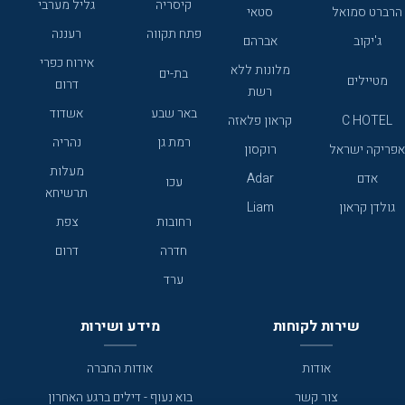
קיסריה
גליל מערבי
הרברט סמואל
סטאי
פתח תקווה
רעננה
ג'יקוב
אברהם
אירוח כפרי
מלונות ללא
בת-ים
מטיילים
דרום
רשת
באר שבע
אשדוד
C HOTEL
קראון פלאזה
רמת גן
נהריה
אפריקה ישראל
רוקסון
מעלות
אדם
Adar
עכו
תרשיחא
גולדן קראון
Liam
רחובות
צפת
חדרה
דרום
ערד
שירות לקוחות
מידע ושירות
אודות
אודות החברה
צור קשר
בוא נעוף - דילים ברגע האחרון