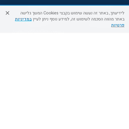
מדיניות פרטיות
הסדרי נגישות
לידיעתך, באתר זה נעשה שימוש בקבצי Cookies המשך גלישה
מידע לנוסע
השטיח המעופף הטבות
באתר מהווה הסכמה לשימוש זה, למידע נוסף ניתן לעיין
במדיניות
למילואימניקים
תקנון ביטול וזיכוי
פרטיות
השטיח המעופף טיולים מאורגנים
תנאים כלליים והגבלת אחריות
טיול מאורגן בשטיח המעופף
תקנון מועדון לקוחות
טיולי מאורגנים
מדריך היעדים
טיולים מאורגנים השטיח המעופף
מוקד הזמנות
0509995241