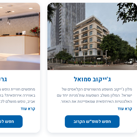
ובריכה אינטימית ברופטופ של המלון, מסעדה,
המתבצעת ישירות מהלובי. זאת, בעזרת הצוות
מרכז כנסים ומרכז ספא חווייתי משלימים חווית
המקצועי והאדיב שישמח לעמוד לרשותם בכל עת
אירוח תל אביבית מושלמת בסטנדרט הבינלאומי
וייתן מענה לכל בקשה ביעילות. אווירת נינוחות
של קולקציית מלונות בראון.
רגועה, שורה במרפסת הפטיו של המלון. רצפת
הדק, רהיטי הגן הנעימים ואדניות הרקפות יהוו רקע
נפלא לישיבה סביב ספלי קפה באחר צהריים שקט.
נמל תל אביב היפיפה והתוסס, שהפך לאטרקציה
מבוקשת בשנים האחרונות, ינעים את זמנם של
היושבים במסעדות או בברים הרבים המצויים בו.
הים הכחול, הדייגים, גלי הים המרססים את
הטיילת והמטיילים בה והשמש המפנקת באור בהיר
ושיזוף מהיר, יהפכו כל ביקור למיוחד ואת החופשה
- להצלחה גמורה.
ג'ייקוב סמואל
גרנ
מלון ג'ייקוב מושפע מהשורשים הקלאסים של
מחפשים חוויית נופש מ
ישראל. המלון משלב השפעות עות'מניות יחד עם
באווירה אירופאית? בר
האלגנטיות האירופאית שמאפיינות את האזור.
אביב, נופש מושלם לכ
הנכס מהווה הפוגה מודרנית בתוך טבריה
בלב תל אביב, מרחק קצ
קרא עוד
קרא עוד
ההיסטורית והקדושה. טוב לדעת: קבלת חדרים
התרבות והמסעדות המוב
חפש לסופ״ש הקרוב
חפש לס
קבוצות יכולות להזמין מראש ארוחת בוקר
אירופאי המקדם את פני
ארוזה,קבוצות יכולות לשריין את חדר הישיבות
ומושלמת. המלון מציע מ