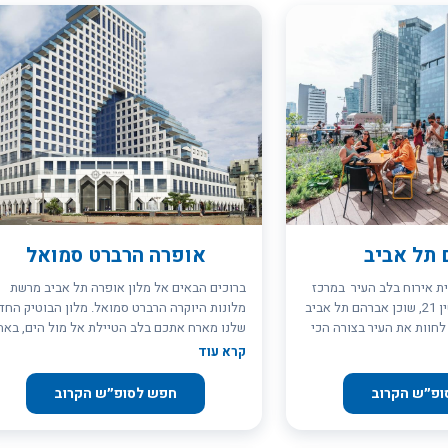
תל אביב
אופרה הרברט סמואל
ת אירוח בלב העיר במרכז
ברוכים הבאים אל מלון אופרה תל אביב מרשת
תל אביב, ברחוב לבונטין 21, שוכן אברהם תל אביב
מלונות היוקרה הרברט סמואל. מלון הבוטיק החד
חוות את העיר בצורה הכי
שלנו מארח אתכם בלב הטיילת אל מול הים, באח
 המיקום המושלם של
המגדלים האיקונים של תל אביב הנושא היסטורי
קרא עוד
 לכם גישה נוחה
מרתקת ושימש מקום מושבה של הכנסת הראשונה
ר בעיר: רק שתי דקות
האופרה הישראלית ועוד. המלון בכיכר הרברט
ופ״ש הקרוב
חפש לסופ״ש הקרוב
ד התוססות, קרוב לשכונת
סמואל, על שם הנציב הבריטי הראשון בישראל,
הים במרחק קצר מהדלת.
מגדיר מחדש את חוויית האירוח האורבאנית. שיל
עם מסעדות, ברים, גלריות,
מושלם בין מיקום נפלא לאווירה, עיצוב, פינוקים