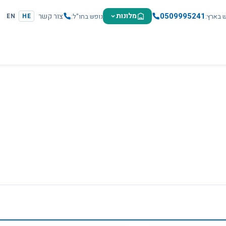
0509995241
מלונות
צור קשר
ש בארץ
נופש בחו"ל
EN
HE