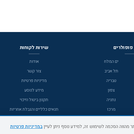
פופולרים
שירות לקוחות
ים המלח
אודות
תל אביב
צור קשר
טבריה
מדיניות פרטיות
צפון
מידע לנוסע
נתניה
תקנון ביטול וזיכוי
מרכז
תנאים כלליים והגבלת אחריות
מצפה רמון
תקנון מועדון לקוחות
במדיניות פרטיות
גדרה
מדריך היעדים