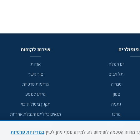
פופולרים
שירות לקוחות
ים המלח
אודות
תל אביב
צור קשר
טבריה
מדיניות פרטיות
צפון
מידע לנוסע
נתניה
תקנון ביטול וזיכוי
מרכז
תנאים כלליים והגבלת אחריות
מצפה רמון
תקנון מועדון לקוחות
במדיניות פרטיות
גדרה
מדריך היעדים