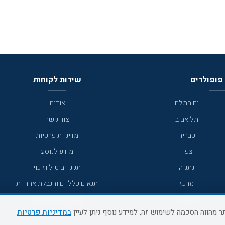
פופולרים
שירות לקוחות
ים המלח
אודות
תל אביב
צור קשר
טבריה
מדיניות פרטיות
צפון
מידע לנוסע
נתניה
תקנון ביטול וזיכוי
מרכז
תנאים כלליים והגבלת אחריות
מצפה רמון
תקנון מועדון לקוחות
במדיניות פרטיות
גדרה
מדריך היעדים