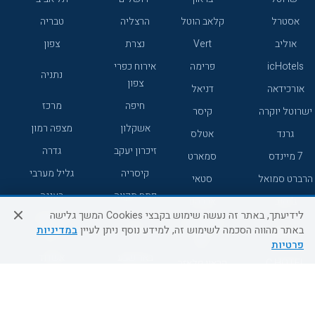
אסטרל
קלאב הוטל
הרצליה
טבריה
אוליב
Vert
נצרת
צפון
icHotels
פרימה
אירוח כפרי
נתניה
צפון
אורכידאה
דניאל
חיפה
מרכז
ישרוטל יוקרה
קיסר
אשקלון
מצפה רמון
גרנד
אטלס
זיכרון יעקב
גדרה
7 מיינדס
סמארט
קיסריה
גליל מערבי
הרברט סמואל
סטאי
פתח תקווה
רעננה
ג'יקוב
אברהם
לידיעתך, באתר זה נעשה שימוש בקבצי Cookies המשך גלישה
אירוח כפרי
מלונות ללא
בת-ים
באתר מהווה הסכמה לשימוש זה, למידע נוסף ניתן לעיין
במדיניות
מטיילים
דרום
רשת
פרטיות
באר שבע
אשדוד
C HOTEL
קראון פלאזה
רמת גן
נהריה
אפריקה ישראל
רוקסון
מעלות
אדם
Adar
עכו