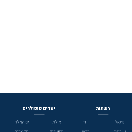
רשתות
יעדים פופולרים
פתאל
דן
אילת
ים המלח
ישרוטל
בראון
ירושלים
תל אביב