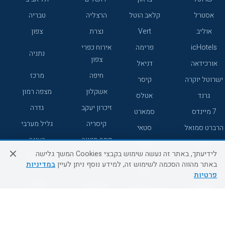
אסטרל
קלאב הוטל
הרצליה
טבריה
אוליב
Vert
נצרת
צפון
icHotels
פרימה
אירוח כפרי
נתניה
צפון
אורכידאה
דניאל
חיפה
מרכז
ישרוטל יוקרה
קיסר
אשקלון
מצפה רמון
גרנד
אטלס
זיכרון יעקב
גדרה
7 מיינדס
סמארט
קיסריה
גליל מערבי
הרברט סמואל
סטאי
פתח תקווה
רעננה
ג'יקוב
אברהם
לידיעתך, באתר זה נעשה שימוש בקבצי Cookies המשך גלישה
אירוח כפרי
מלונות ללא
בת-ים
באתר מהווה הסכמה לשימוש זה, למידע נוסף ניתן לעיין
במדיניות
מטיילים
דרום
רשת
פרטיות
באר שבע
אשדוד
C HOTEL
קראון פלאזה
רמת גן
נהריה
אפריקה ישראל
רוקסון
מעלות
אדם
Adar
עכו