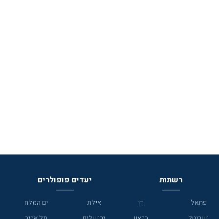
רשתות
יעדים פופולרים
פתאל
דן
אילת
ים המלח
ישרוטל
בראון
ירושלים
תל אביב