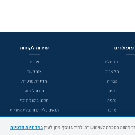
פופולרים
שירות לקוחות
ים המלח
אודות
תל אביב
צור קשר
טבריה
מדיניות פרטיות
צפון
מידע לנוסע
נתניה
תקנון ביטול וזיכוי
מרכז
תנאים כלליים והגבלת אחריות
מצפה רמון
תקנון מועדון לקוחות
במדיניות פרטיות
גדרה
מדריך היעדים