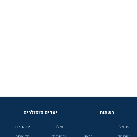
רשתות
יעדים פופולרים
פתאל
דן
אילת
ים המלח
ישרוטל
בראון
ירושלים
תל אביב