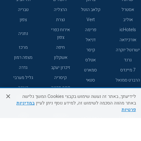
אסטרל
קלאב הוטל
הרצליה
טבריה
אוליב
Vert
נצרת
צפון
icHotels
פרימה
אירוח כפרי
נתניה
צפון
אורכידאה
דניאל
חיפה
מרכז
ישרוטל יוקרה
קיסר
אשקלון
מצפה רמון
גרנד
אטלס
זיכרון יעקב
גדרה
7 מיינדס
סמארט
קיסריה
גליל מערבי
הרברט סמואל
סטאי
פתח תקווה
רעננה
ג'יקוב
אברהם
לידיעתך, באתר זה נעשה שימוש בקבצי Cookies המשך גלישה
אירוח כפרי
מלונות ללא
בת-ים
באתר מהווה הסכמה לשימוש זה, למידע נוסף ניתן לעיין
במדיניות
מטיילים
דרום
רשת
פרטיות
באר שבע
אשדוד
C HOTEL
קראון פלאזה
רמת גן
נהריה
אפריקה ישראל
רוקסון
מעלות
אדם
Adar
עכו