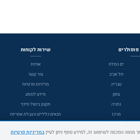
פופולרים
שירות לקוחות
ים המלח
אודות
תל אביב
צור קשר
טבריה
מדיניות פרטיות
צפון
מידע לנוסע
נתניה
תקנון ביטול וזיכוי
מרכז
תנאים כלליים והגבלת אחריות
מצפה רמון
תקנון מועדון לקוחות
במדיניות פרטיות
גדרה
מדריך היעדים