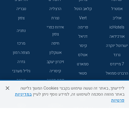
אסטרל
קלאב הוטל
הרצליה
טבריה
אוליב
Vert
נצרת
צפון
icHotels
פרימה
אירוח כפרי
נתניה
צפון
אורכידאה
דניאל
חיפה
מרכז
ישרוטל יוקרה
קיסר
אשקלון
מצפה רמון
גרנד
אטלס
זיכרון יעקב
גדרה
7 מיינדס
סמארט
קיסריה
גליל מערבי
הרברט סמואל
סטאי
פתח תקווה
רעננה
ג'יקוב
אברהם
לידיעתך, באתר זה נעשה שימוש בקבצי Cookies המשך גלישה
אירוח כפרי
מלונות ללא
בת-ים
באתר מהווה הסכמה לשימוש זה, למידע נוסף ניתן לעיין
במדיניות
מטיילים
דרום
רשת
פרטיות
באר שבע
אשדוד
C HOTEL
קראון פלאזה
רמת גן
נהריה
אפריקה ישראל
רוקסון
מעלות
אדם
Adar
עכו