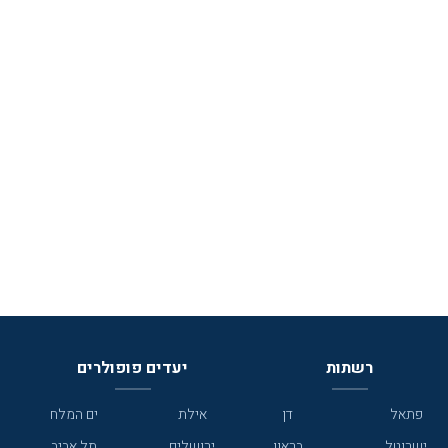
רשתות
יעדים פופולרים
פתאל
דן
אילת
ים המלח
ישרוטל
בראון
ירושלים
תל אביב