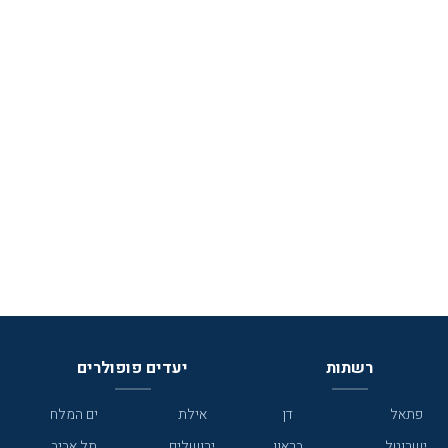
רשתות
יעדים פופולרים
פתאל
דן
אילת
ים המלח
ישרוטל
בראון
ירושלים
תל אביב