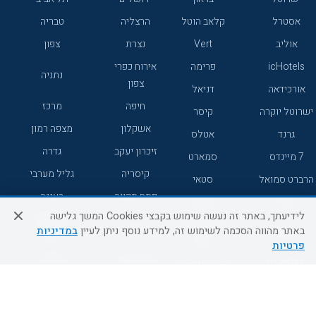
אסטרל
קלאב הוטל
הרצליה
טבריה
אוליב
Vert
נצרת
צפון
icHotels
פרימה
אירוח כפרי
נתניה
צפון
אורכידאה
דניאל
חיפה
מרכז
ישרוטל יוקרה
קיסר
אשקלון
מצפה רמון
גרנד
אטלס
זיכרון יעקב
גדרה
7 מיינדס
סמארט
קיסריה
גליל מערבי
הרברט סמואל
סטאי
פתח תקווה
רעננה
ג'יקוב
אברהם
לידיעתך, באתר זה נעשה שימוש בקבצי Cookies המשך גלישה
אירוח כפרי
מלונות ללא
בת-ים
באתר מהווה הסכמה לשימוש זה, למידע נוסף ניתן לעיין
במדיניות
מטיילים
דרום
רשת
פרטיות
באר שבע
אשדוד
C HOTEL
קראון פלאזה
רמת גן
נהריה
אפריקה ישראל
רוקסון
מעלות
אדם
Adar
עכו