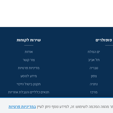
פופולרים
שירות לקוחות
ים המלח
אודות
תל אביב
צור קשר
טבריה
מדיניות פרטיות
צפון
מידע לנוסע
נתניה
תקנון ביטול וזיכוי
מרכז
תנאים כלליים והגבלת אחריות
מצפה רמון
תקנון מועדון לקוחות
במדיניות פרטיות
גדרה
מדריך היעדים