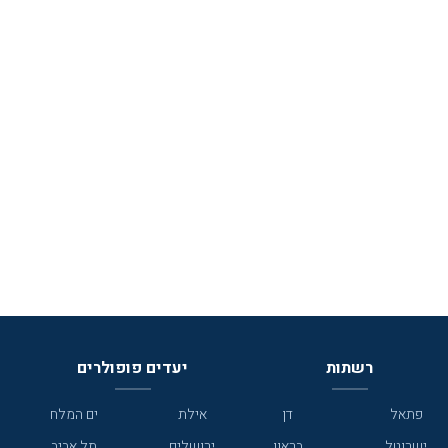
רשתות
יעדים פופולרים
פתאל
דן
אילת
ים המלח
ישרוטל
בראון
ירושלים
תל אביב