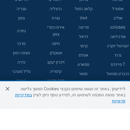
אסטרל
קלאב הוטל
הרצליה
טבריה
אוליב
Vert
נצרת
צפון
icHotels
פרימה
אירוח כפרי
נתניה
צפון
אורכידאה
דניאל
חיפה
מרכז
ישרוטל יוקרה
קיסר
אשקלון
מצפה רמון
גרנד
אטלס
זיכרון יעקב
גדרה
7 מיינדס
סמארט
קיסריה
גליל מערבי
הרברט סמואל
סטאי
פתח תקווה
רעננה
ג'יקוב
אברהם
לידיעתך, באתר זה נעשה שימוש בקבצי Cookies המשך גלישה
אירוח כפרי
מלונות ללא
בת-ים
באתר מהווה הסכמה לשימוש זה, למידע נוסף ניתן לעיין
במדיניות
מטיילים
דרום
רשת
פרטיות
באר שבע
אשדוד
C HOTEL
קראון פלאזה
רמת גן
נהריה
אפריקה ישראל
רוקסון
מעלות
אדם
Adar
עכו