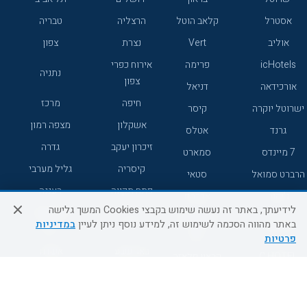
אסטרל
קלאב הוטל
הרצליה
טבריה
אוליב
Vert
נצרת
צפון
icHotels
פרימה
אירוח כפרי
נתניה
צפון
אורכידאה
דניאל
חיפה
מרכז
ישרוטל יוקרה
קיסר
אשקלון
מצפה רמון
גרנד
אטלס
זיכרון יעקב
גדרה
7 מיינדס
סמארט
קיסריה
גליל מערבי
הרברט סמואל
סטאי
פתח תקווה
רעננה
ג'יקוב
אברהם
לידיעתך, באתר זה נעשה שימוש בקבצי Cookies המשך גלישה
אירוח כפרי
מלונות ללא
בת-ים
באתר מהווה הסכמה לשימוש זה, למידע נוסף ניתן לעיין
במדיניות
מטיילים
דרום
רשת
פרטיות
באר שבע
אשדוד
C HOTEL
קראון פלאזה
רמת גן
נהריה
אפריקה ישראל
רוקסון
מעלות
אדם
Adar
עכו