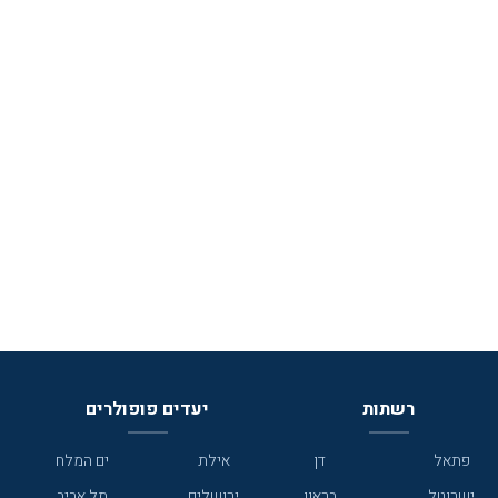
רשתות
יעדים פופולרים
פתאל
דן
אילת
ים המלח
ישרוטל
בראון
ירושלים
תל אביב