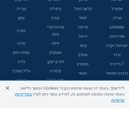
אסטרל
קלאב הוטל
הרצליה
טבריה
אוליב
Vert
נצרת
צפון
icHotels
פרימה
אירוח כפרי
נתניה
צפון
אורכידאה
דניאל
חיפה
מרכז
ישרוטל יוקרה
קיסר
אשקלון
מצפה רמון
גרנד
אטלס
זיכרון יעקב
גדרה
7 מיינדס
סמארט
קיסריה
גליל מערבי
הרברט סמואל
סטאי
פתח תקווה
רעננה
ג'יקוב
אברהם
לידיעתך, באתר זה נעשה שימוש בקבצי Cookies המשך גלישה
אירוח כפרי
מלונות ללא
בת-ים
באתר מהווה הסכמה לשימוש זה, למידע נוסף ניתן לעיין
במדיניות
מטיילים
דרום
רשת
פרטיות
באר שבע
אשדוד
C HOTEL
קראון פלאזה
רמת גן
נהריה
אפריקה ישראל
רוקסון
מעלות
אדם
Adar
עכו