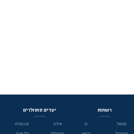
רשתות
יעדים פופולרים
פתאל
דן
אילת
ים המלח
ישרוטל
בראון
ירושלים
תל אביב