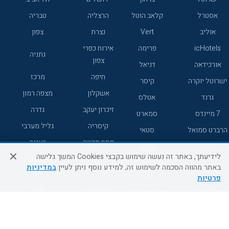
אסטרל
קלאב הוטל
הרצליה
טבריה
אוליב
Vert
נצרת
צפון
icHotels
פרימה
אירוח כפרי
נתניה
צפון
אורכידאה
דניאל
חיפה
מרכז
ישרוטל יוקרה
קיסר
אשקלון
מצפה רמון
גרנד
אטלס
זיכרון יעקב
גדרה
7 מיינדס
סמארט
קיסריה
גליל מערבי
הרברט סמואל
סטאי
פתח תקווה
רעננה
ג'יקוב
אברהם
לידיעתך, באתר זה נעשה שימוש בקבצי Cookies המשך גלישה
אירוח כפרי
מלונות ללא
בת-ים
באתר מהווה הסכמה לשימוש זה, למידע נוסף ניתן לעיין
במדיניות
מטיילים
דרום
רשת
פרטיות
באר שבע
אשדוד
C HOTEL
קראון פלאזה
רמת גן
נהריה
אפריקה ישראל
רוקסון
מעלות
אדם
Adar
עכו