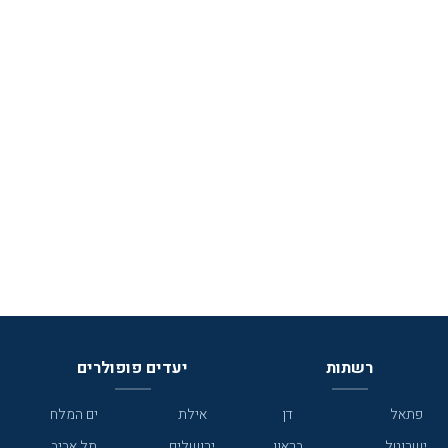
רשתות
יעדים פופולרים
פתאל
דן
אילת
ים המלח
ישרוטל
בראון
ירושלים
תל אביב