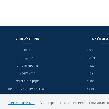
פופולרים
שירות לקוחות
ים המלח
אודות
תל אביב
צור קשר
טבריה
מדיניות פרטיות
צפון
מידע לנוסע
נתניה
תקנון ביטול וזיכוי
מרכז
תנאים כלליים והגבלת אחריות
מצפה רמון
תקנון מועדון לקוחות
במדיניות פרטיות
גדרה
מדריך היעדים