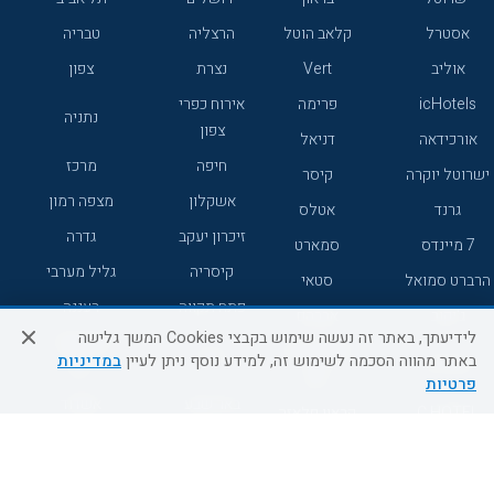
אסטרל
קלאב הוטל
הרצליה
טבריה
אוליב
Vert
נצרת
צפון
icHotels
פרימה
אירוח כפרי
נתניה
צפון
אורכידאה
דניאל
חיפה
מרכז
ישרוטל יוקרה
קיסר
אשקלון
מצפה רמון
גרנד
אטלס
זיכרון יעקב
גדרה
7 מיינדס
סמארט
קיסריה
גליל מערבי
הרברט סמואל
סטאי
פתח תקווה
רעננה
ג'יקוב
אברהם
לידיעתך, באתר זה נעשה שימוש בקבצי Cookies המשך גלישה
אירוח כפרי
מלונות ללא
בת-ים
באתר מהווה הסכמה לשימוש זה, למידע נוסף ניתן לעיין
במדיניות
מטיילים
דרום
רשת
פרטיות
באר שבע
אשדוד
C HOTEL
קראון פלאזה
רמת גן
נהריה
אפריקה ישראל
רוקסון
מעלות
אדם
Adar
עכו