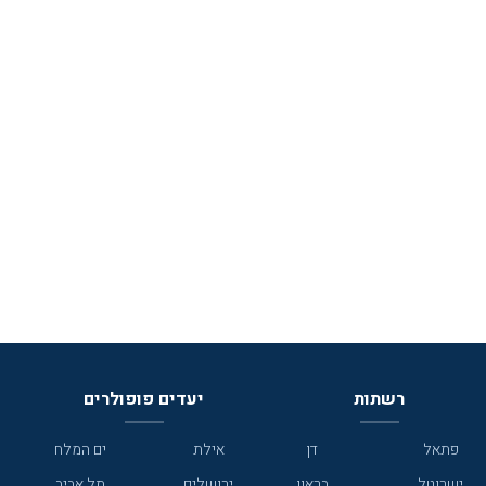
רשתות
יעדים פופולרים
פתאל
דן
אילת
ים המלח
ישרוטל
בראון
ירושלים
תל אביב