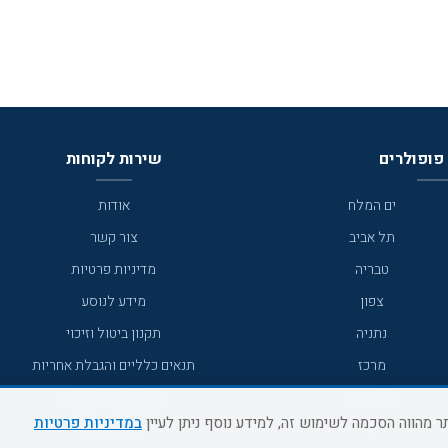
פופולרים
שירות לקוחות
ים המלח
אודות
תל אביב
צור קשר
טבריה
מדיניות פרטיות
צפון
מידע לנוסע
נתניה
תקנון ביטול וזיכוי
מרכז
תנאים כלליים והגבלת אחריות
מצפה רמון
תקנון מועדון לקוחות
במדיניות פרטיות
גדרה
מדריך היעדים