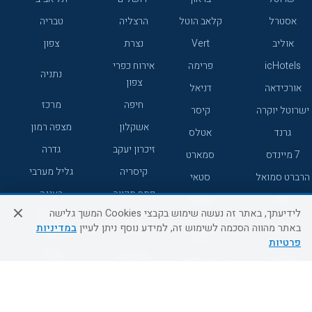
אסטרל
קלאב הוטל
הרצליה
טבריה
אוליב
Vert
נצרת
צפון
icHotels
פרימה
אירוח כפרי
נתניה
צפון
אורכידאה
דניאל
חיפה
מרכז
ישרוטל יוקרה
קיסר
אשקלון
מצפה רמון
גרנד
אטלס
זיכרון יעקב
גדרה
7 מיינדס
סמארט
קיסריה
גליל מערבי
הרברט סמואל
סטאי
פתח תקווה
רעננה
ג'יקוב
אברהם
לידיעתך, באתר זה נעשה שימוש בקבצי Cookies המשך גלישה
אירוח כפרי
מלונות ללא
בת-ים
באתר מהווה הסכמה לשימוש זה, למידע נוסף ניתן לעיין
במדיניות
מטיילים
דרום
רשת
פרטיות
באר שבע
אשדוד
C HOTEL
קראון פלאזה
רמת גן
נהריה
אפריקה ישראל
רוקסון
מעלות
אדם
Adar
עכו