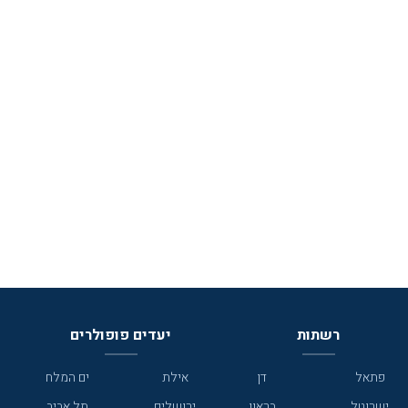
רשתות
יעדים פופולרים
פתאל
דן
אילת
ים המלח
ישרוטל
בראון
ירושלים
תל אביב