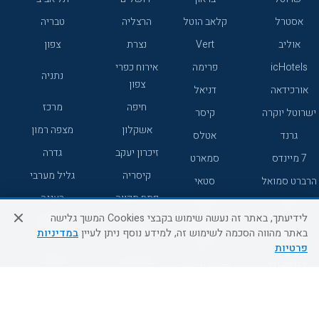
אסטרל
קלאב הוטל
הרצליה
טבריה
אוליב
Vert
נצרת
צפון
icHotels
פרימה
אירוח כפרי
נתניה
צפון
אורכידאה
דניאל
חיפה
מרכז
ישרוטל יוקרה
קיסר
אשקלון
מצפה רמון
גרנד
אטלס
זיכרון יעקב
גדרה
7 מיינדס
סמארט
קיסריה
גליל מערבי
הרברט סמואל
סטאי
פתח תקווה
רעננה
ג'יקוב
אברהם
לידיעתך, באתר זה נעשה שימוש בקבצי Cookies המשך גלישה
אירוח כפרי
מלונות ללא
בת-ים
באתר מהווה הסכמה לשימוש זה, למידע נוסף ניתן לעיין
במדיניות
מטיילים
דרום
רשת
פרטיות
באר שבע
אשדוד
C HOTEL
קראון פלאזה
רמת גן
נהריה
אפריקה ישראל
רוקסון
מעלות
אדם
Adar
עכו