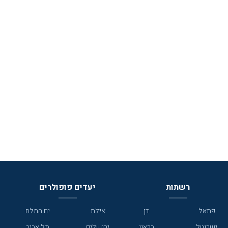
רשתות
יעדים פופולרים
פתאל
דן
אילת
ים המלח
ישרוטל
בראון
ירושלים
תל אביב