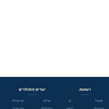
רשתות
יעדים פופולרים
פתאל
דן
אילת
ים המלח
ישרוטל
בראון
ירושלים
תל אביב