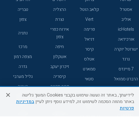
אסטרל
קלאב הוטל
הרצליה
טבריה
אוליב
Vert
נצרת
צפון
icHotels
פרימה
אירוח כפרי
נתניה
צפון
אורכידאה
דניאל
חיפה
מרכז
ישרוטל יוקרה
קיסר
אשקלון
מצפה רמון
גרנד
אטלס
זיכרון יעקב
גדרה
7 מיינדס
סמארט
קיסריה
גליל מערבי
הרברט סמואל
סטאי
פתח תקווה
רעננה
ג'יקוב
אברהם
לידיעתך, באתר זה נעשה שימוש בקבצי Cookies המשך גלישה
אירוח כפרי
מלונות ללא
בת-ים
באתר מהווה הסכמה לשימוש זה, למידע נוסף ניתן לעיין
במדיניות
מטיילים
דרום
רשת
פרטיות
באר שבע
אשדוד
C HOTEL
קראון פלאזה
רמת גן
נהריה
אפריקה ישראל
רוקסון
מעלות
אדם
Adar
עכו