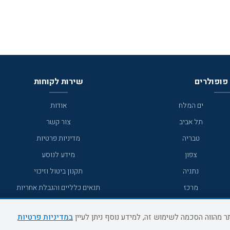
פופולרים
שירות לקוחות
ים המלח
אודות
תל אביב
צור קשר
טבריה
מדיניות פרטיות
צפון
מידע לנוסע
נתניה
תקנון ביטול וזיכוי
מרכז
תנאים כלליים והגבלת אחריות
מצפה רמון
תקנון מועדון לקוחות
במדיניות פרטיות
גדרה
מדריך היעדים