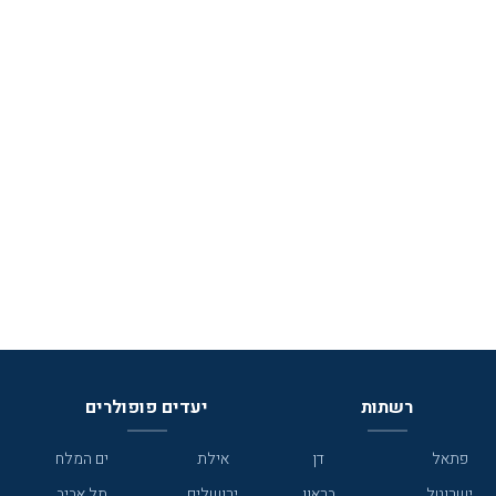
רשתות
יעדים פופולרים
פתאל
דן
אילת
ים המלח
ישרוטל
בראון
ירושלים
תל אביב