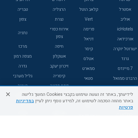
אסטרל
קלאב הוטל
הרצליה
טבריה
אוליב
Vert
נצרת
צפון
icHotels
פרימה
אירוח כפרי
נתניה
צפון
אורכידאה
דניאל
חיפה
מרכז
ישרוטל יוקרה
קיסר
אשקלון
מצפה רמון
גרנד
אטלס
זיכרון יעקב
גדרה
7 מיינדס
סמארט
קיסריה
גליל מערבי
הרברט סמואל
סטאי
פתח תקווה
רעננה
ג'יקוב
אברהם
לידיעתך, באתר זה נעשה שימוש בקבצי Cookies המשך גלישה
אירוח כפרי
מלונות ללא
בת-ים
באתר מהווה הסכמה לשימוש זה, למידע נוסף ניתן לעיין
במדיניות
מטיילים
דרום
רשת
פרטיות
באר שבע
אשדוד
C HOTEL
קראון פלאזה
רמת גן
נהריה
אפריקה ישראל
רוקסון
מעלות
אדם
Adar
עכו