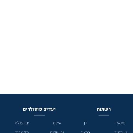
רשתות
יעדים פופולרים
פתאל
דן
אילת
ים המלח
ישרוטל
בראון
ירושלים
תל אביב