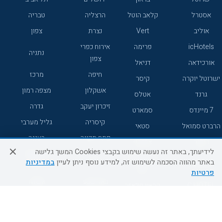
אסטרל
קלאב הוטל
הרצליה
טבריה
אוליב
Vert
נצרת
צפון
icHotels
פרימה
אירוח כפרי
נתניה
צפון
אורכידאה
דניאל
חיפה
מרכז
ישרוטל יוקרה
קיסר
אשקלון
מצפה רמון
גרנד
אטלס
זיכרון יעקב
גדרה
7 מיינדס
סמארט
קיסריה
גליל מערבי
הרברט סמואל
סטאי
פתח תקווה
רעננה
ג'יקוב
אברהם
לידיעתך, באתר זה נעשה שימוש בקבצי Cookies המשך גלישה
אירוח כפרי
מלונות ללא
בת-ים
באתר מהווה הסכמה לשימוש זה, למידע נוסף ניתן לעיין
במדיניות
מטיילים
דרום
רשת
פרטיות
באר שבע
אשדוד
C HOTEL
קראון פלאזה
רמת גן
נהריה
אפריקה ישראל
רוקסון
מעלות
אדם
Adar
עכו