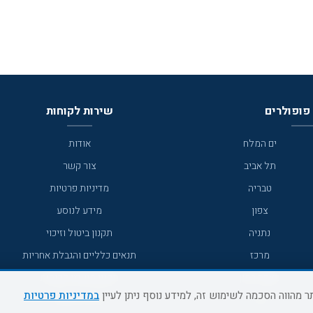
פופולרים
שירות לקוחות
ים המלח
אודות
תל אביב
צור קשר
טבריה
מדיניות פרטיות
צפון
מידע לנוסע
נתניה
תקנון ביטול וזיכוי
מרכז
תנאים כלליים והגבלת אחריות
מצפה רמון
תקנון מועדון לקוחות
במדיניות פרטיות
גדרה
מדריך היעדים