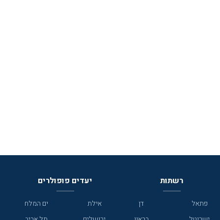
רשתות
יעדים פופולרים
פתאל
דן
אילת
ים המלח
ישרוטל
בראון
ירושלים
תל אביב