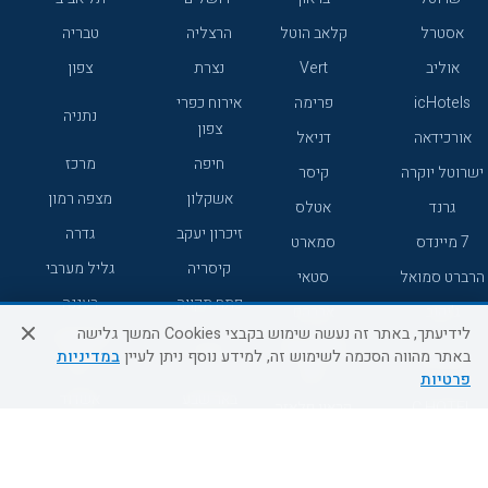
אסטרל
קלאב הוטל
הרצליה
טבריה
אוליב
Vert
נצרת
צפון
icHotels
פרימה
אירוח כפרי
נתניה
צפון
אורכידאה
דניאל
חיפה
מרכז
ישרוטל יוקרה
קיסר
אשקלון
מצפה רמון
גרנד
אטלס
זיכרון יעקב
גדרה
7 מיינדס
סמארט
קיסריה
גליל מערבי
הרברט סמואל
סטאי
פתח תקווה
רעננה
ג'יקוב
אברהם
לידיעתך, באתר זה נעשה שימוש בקבצי Cookies המשך גלישה
אירוח כפרי
מלונות ללא
בת-ים
באתר מהווה הסכמה לשימוש זה, למידע נוסף ניתן לעיין
במדיניות
מטיילים
דרום
רשת
פרטיות
באר שבע
אשדוד
C HOTEL
קראון פלאזה
רמת גן
נהריה
אפריקה ישראל
רוקסון
מעלות
אדם
Adar
עכו