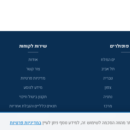
פופולרים
שירות לקוחות
ים המלח
אודות
תל אביב
צור קשר
טבריה
מדיניות פרטיות
צפון
מידע לנוסע
נתניה
תקנון ביטול וזיכוי
מרכז
תנאים כלליים והגבלת אחריות
מצפה רמון
תקנון מועדון לקוחות
במדיניות פרטיות
גדרה
מדריך היעדים