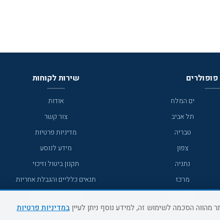
פופולרים
שירות לקוחות
ים המלח
אודות
תל אביב
צור קשר
טבריה
מדיניות פרטיות
צפון
מידע לנוסע
נתניה
תקנון ביטול וזיכוי
מרכז
תנאים כלליים והגבלת אחריות
מצפה רמון
תקנון מועדון לקוחות
במדיניות פרטיות
גדרה
מדריך היעדים