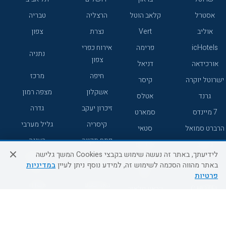
אסטרל
קלאב הוטל
הרצליה
טבריה
אוליב
Vert
נצרת
צפון
icHotels
פרימה
אירוח כפרי
נתניה
צפון
אורכידאה
דניאל
חיפה
מרכז
ישרוטל יוקרה
קיסר
אשקלון
מצפה רמון
גרנד
אטלס
זיכרון יעקב
גדרה
7 מיינדס
סמארט
קיסריה
גליל מערבי
הרברט סמואל
סטאי
פתח תקווה
רעננה
ג'יקוב
אברהם
לידיעתך, באתר זה נעשה שימוש בקבצי Cookies המשך גלישה
אירוח כפרי
מלונות ללא
בת-ים
באתר מהווה הסכמה לשימוש זה, למידע נוסף ניתן לעיין
במדיניות
מטיילים
דרום
רשת
פרטיות
באר שבע
אשדוד
C HOTEL
קראון פלאזה
רמת גן
נהריה
אפריקה ישראל
רוקסון
מעלות
אדם
Adar
עכו