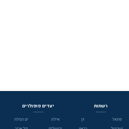
רשתות
יעדים פופולרים
פתאל
דן
אילת
ים המלח
ישרוטל
בראון
ירושלים
תל אביב