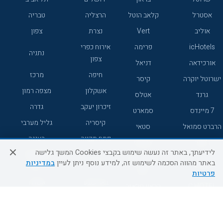
אסטרל
קלאב הוטל
הרצליה
טבריה
אוליב
Vert
נצרת
צפון
icHotels
פרימה
אירוח כפרי
נתניה
צפון
אורכידאה
דניאל
חיפה
מרכז
ישרוטל יוקרה
קיסר
אשקלון
מצפה רמון
גרנד
אטלס
זיכרון יעקב
גדרה
7 מיינדס
סמארט
קיסריה
גליל מערבי
הרברט סמואל
סטאי
פתח תקווה
רעננה
ג'יקוב
אברהם
לידיעתך, באתר זה נעשה שימוש בקבצי Cookies המשך גלישה
אירוח כפרי
מלונות ללא
בת-ים
באתר מהווה הסכמה לשימוש זה, למידע נוסף ניתן לעיין
במדיניות
מטיילים
דרום
רשת
פרטיות
באר שבע
אשדוד
C HOTEL
קראון פלאזה
רמת גן
נהריה
אפריקה ישראל
רוקסון
מעלות
אדם
Adar
עכו