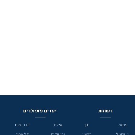
רשתות
יעדים פופולרים
פתאל
דן
אילת
ים המלח
ישרוטל
בראון
ירושלים
תל אביב