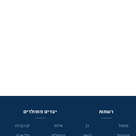
רשתות
יעדים פופולרים
פתאל
דן
אילת
ים המלח
ישרוטל
בראון
ירושלים
תל אביב