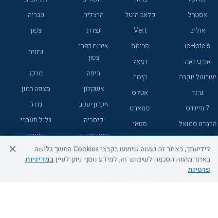
אסטרל
קלאב הוטל
הרצליה
טבריה
אוליב
Vert
נצרת
צפון
icHotels
פרימה
אירוח כפרי
נתניה
צפון
אורכידאה
דניאל
חיפה
מרכז
ישרוטל יוקרה
קיסר
אשקלון
מצפה רמון
גרנד
אטלס
זיכרון יעקב
גדרה
7 מיינדס
סמארט
קיסריה
גליל מערבי
הרברט סמואל
סטאי
פתח תקווה
רעננה
ג'יקוב
אברהם
לידיעתך, באתר זה נעשה שימוש בקבצי Cookies המשך גלישה
אירוח כפרי
מלונות ללא
בת-ים
באתר מהווה הסכמה לשימוש זה, למידע נוסף ניתן לעיין
במדיניות
מטיילים
דרום
רשת
פרטיות
באר שבע
אשדוד
C HOTEL
קראון פלאזה
רמת גן
נהריה
אפריקה ישראל
רוקסון
מעלות
אדם
Adar
עכו