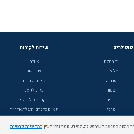
פופולרים
שירות לקוחות
ים המלח
אודות
תל אביב
צור קשר
טבריה
מדיניות פרטיות
צפון
מידע לנוסע
נתניה
תקנון ביטול וזיכוי
מרכז
תנאים כלליים והגבלת אחריות
מצפה רמון
תקנון מועדון לקוחות
במדיניות פרטיות
גדרה
מדריך היעדים