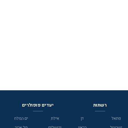
רשתות
יעדים פופולרים
פתאל
דן
אילת
ים המלח
ישרוטל
בראון
ירושלים
תל אביב