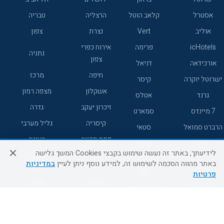
אסטרל
קלאב הוטל
הרצליה
טבריה
אוליב
Vert
נצרת
צפון
icHotels
פרימה
אירוח כפרי
נתניה
צפון
אורכידאה
דניאל
חיפה
מרכז
ישרוטל יוקרה
קיסר
אשקלון
מצפה רמון
גרנד
אטלס
זיכרון יעקב
גדרה
7 מיינדס
סמארט
קיסריה
גליל מערבי
הרברט סמואל
סטאי
פתח תקווה
רעננה
ג'יקוב
אברהם
לידיעתך, באתר זה נעשה שימוש בקבצי Cookies המשך גלישה
אירוח כפרי
מלונות ללא
בת-ים
באתר מהווה הסכמה לשימוש זה, למידע נוסף ניתן לעיין
במדיניות
מטיילים
דרום
רשת
פרטיות
באר שבע
אשדוד
C HOTEL
קראון פלאזה
רמת גן
נהריה
אפריקה ישראל
רוקסון
מעלות
אדם
Adar
עכו