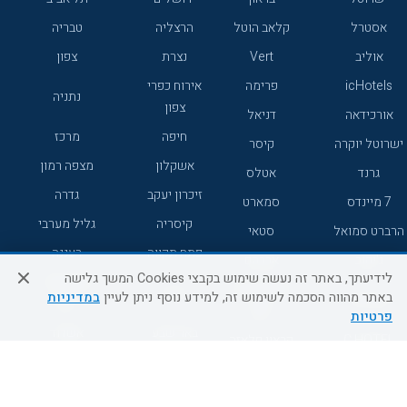
אסטרל
קלאב הוטל
הרצליה
טבריה
אוליב
Vert
נצרת
צפון
icHotels
פרימה
אירוח כפרי
נתניה
צפון
אורכידאה
דניאל
חיפה
מרכז
ישרוטל יוקרה
קיסר
אשקלון
מצפה רמון
גרנד
אטלס
זיכרון יעקב
גדרה
7 מיינדס
סמארט
קיסריה
גליל מערבי
הרברט סמואל
סטאי
פתח תקווה
רעננה
ג'יקוב
אברהם
לידיעתך, באתר זה נעשה שימוש בקבצי Cookies המשך גלישה
אירוח כפרי
מלונות ללא
בת-ים
באתר מהווה הסכמה לשימוש זה, למידע נוסף ניתן לעיין
במדיניות
מטיילים
דרום
רשת
פרטיות
באר שבע
אשדוד
C HOTEL
קראון פלאזה
רמת גן
נהריה
אפריקה ישראל
רוקסון
מעלות
אדם
Adar
עכו