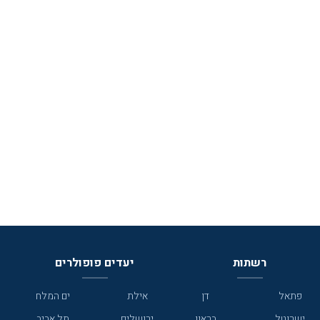
רשתות
יעדים פופולרים
פתאל
דן
אילת
ים המלח
ישרוטל
בראון
ירושלים
תל אביב