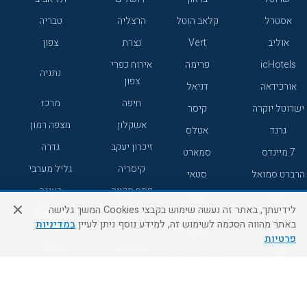
אסטרל
קלאב הוטל
הרצליה
טבריה
אוליב
Vert
נצרת
צפון
icHotels
פרימה
אירוח כפרי
נתניה
צפון
אורכידאה
דניאל
חיפה
מרכז
ישרוטל יוקרה
קיסר
אשקלון
מצפה רמון
גרנד
אטלס
זיכרון יעקב
גדרה
7 מיינדס
סמארט
קיסריה
גליל מערבי
הרברט סמואל
סטאי
פתח תקווה
רעננה
ג'יקוב
אברהם
לידיעתך, באתר זה נעשה שימוש בקבצי Cookies המשך גלישה
אירוח כפרי
מלונות ללא
בת-ים
באתר מהווה הסכמה לשימוש זה, למידע נוסף ניתן לעיין
במדיניות
מטיילים
דרום
רשת
פרטיות
באר שבע
אשדוד
C HOTEL
קראון פלאזה
רמת גן
נהריה
אפריקה ישראל
רוקסון
מעלות
אדם
Adar
עכו