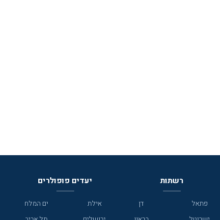
רשתות
יעדים פופולרים
פתאל
דן
אילת
ים המלח
ישרוטל
בראון
ירושלים
תל אביב