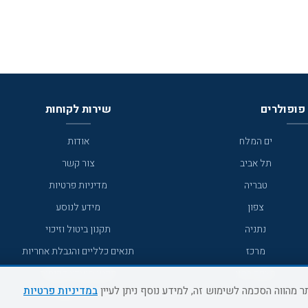
פופולרים
שירות לקוחות
ים המלח
אודות
תל אביב
צור קשר
טבריה
מדיניות פרטיות
צפון
מידע לנוסע
נתניה
תקנון ביטול וזיכוי
מרכז
תנאים כלליים והגבלת אחריות
מצפה רמון
תקנון מועדון לקוחות
במדיניות פרטיות
גדרה
מדריך היעדים